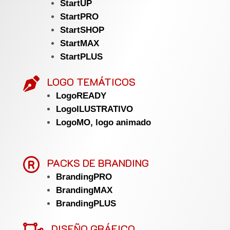
StartUP
StartPRO
StartSHOP
StartMAX
StartPLUS
LOGO TEMÁTICOS

LogoREADY
LogoILUSTRATIVO
LogoMO, logo animado

PACKS DE BRANDING
BrandingPRO
BrandingMAX
BrandingPLUS
DISEÑO GRÁFICO