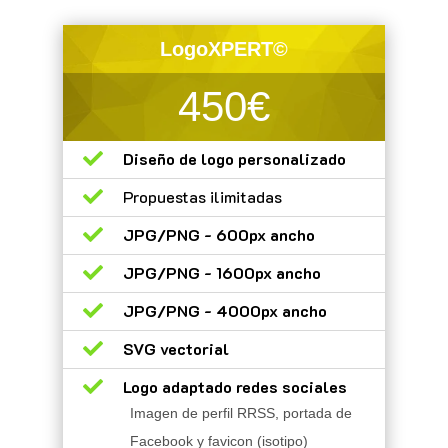
LogoXPERT©
450€

Diseño de logo personalizado

Propuestas ilimitadas

JPG/PNG - 600px ancho

JPG/PNG - 1600px ancho

JPG/PNG - 4000px ancho

SVG vectorial

Logo adaptado redes sociales
Imagen de perfil RRSS, portada de
Facebook y favicon (isotipo)