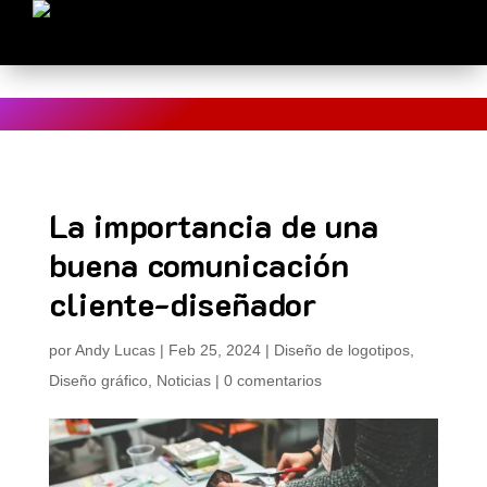
Estás en Blog > La importancia de una buena comunicación
cliente-diseñador
La importancia de una
buena comunicación
cliente-diseñador
por
Andy Lucas
|
Feb 25, 2024
|
Diseño de logotipos
,
Diseño gráfico
,
Noticias
|
0 comentarios