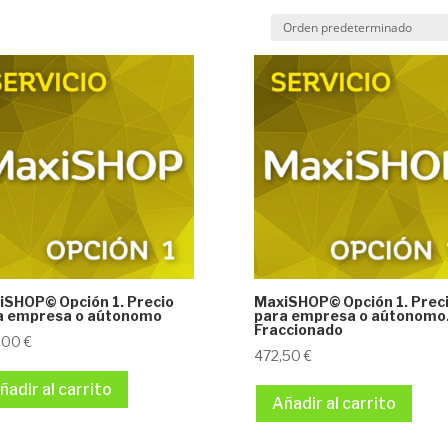
iSHOP© Opción 1. Precio
MaxiSHOP© Opción 1. Prec
a empresa o aútonomo
para empresa o aútonomo
Fraccionado
,00
€
472,50
€
ñadir al carrito
Añadir al carrito