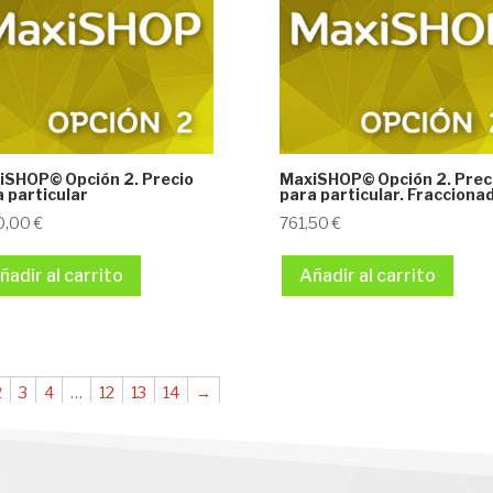
iSHOP© Opción 2. Precio
MaxiSHOP© Opción 2. Prec
 particular
para particular. Fracciona
70,00
€
761,50
€
ñadir al carrito
Añadir al carrito
2
3
4
…
12
13
14
→