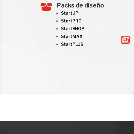
Packs de diseño

StartUP
StartPRO
StartSHOP
StartMAX

StartPLUS

Habla por Whatsapp
Llámanos 96