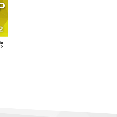
io
do