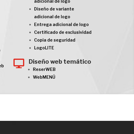
adicional de logo
Diseño de variante
adicional de logo
Entrega adicional de logo
Certificado de exclusividad
Copia de seguridad
LogoLITE
e
Diseño web temático

eb
ReserWEB
WebMENÚ
mpromiso
gocrea®