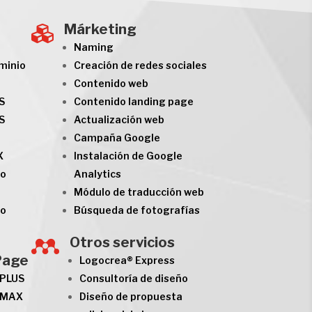
Márketing

Naming
minio
Creación de redes sociales
Contenido web
S
Contenido landing page
S
Actualización web
Campaña Google
X
Instalación de Google
to
Analytics
Módulo de traducción web
to
Búsqueda de fotografías
Otros servicios

Page
Logocrea® Express
 PLUS
Consultoría de diseño
e MAX
Diseño de propuesta