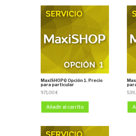
MaxiSHOP© Opción 1. Precio
Max
para particular
para
971,00
€
539
Añadir al carrito
A