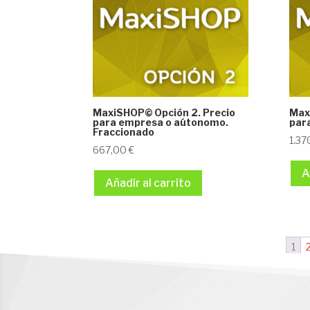
MaxiSHOP© Opción 2. Precio
Max
para empresa o aútonomo.
para
Fraccionado
1.3
667,00
€
A
Añadir al carrito
1