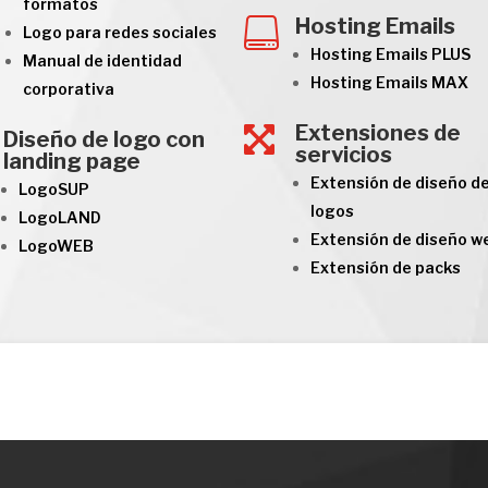
formatos
Hosting Emails

Logo para redes sociales
Hosting Emails PLUS
Manual de identidad
Hosting Emails MAX
corporativa
Extensiones de

Diseño de logo con
servicios
landing page
Extensión de diseño d
LogoSUP
logos
LogoLAND
Extensión de diseño w
LogoWEB
Extensión de packs

 129 06 69
Cuéntanos tu proyecto
Co
Lo