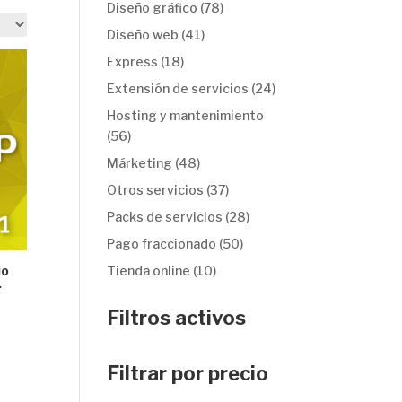
productos
78
Diseño gráfico
78
productos
41
Diseño web
41
productos
18
Express
18
productos
24
Extensión de servicios
24
productos
Hosting y mantenimiento
56
56
productos
48
Márketing
48
productos
37
Otros servicios
37
productos
28
Packs de servicios
28
productos
50
Pago fraccionado
50
productos
10
Tienda online
10
io
.
productos
Filtros activos
Filtrar por precio