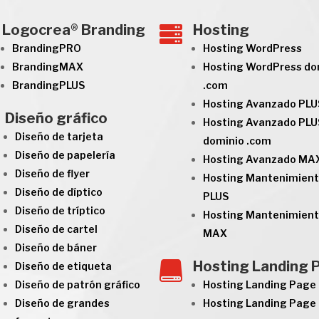
Logocrea® Branding
Hosting

BrandingPRO
Hosting WordPress
BrandingMAX
Hosting WordPress do
BrandingPLUS
.com
Hosting Avanzado PLU
Diseño gráfico
Hosting Avanzado PLU
Diseño de tarjeta
dominio .com
Diseño de papelería
Hosting Avanzado MA
Diseño de flyer
Hosting Mantenimien
Diseño de díptico
PLUS
Diseño de tríptico
Hosting Mantenimien
Diseño de cartel
MAX
Diseño de báner
Hosting Landing 

Diseño de etiqueta
Diseño de patrón gráfico
Hosting Landing Page
Diseño de grandes
Hosting Landing Pag