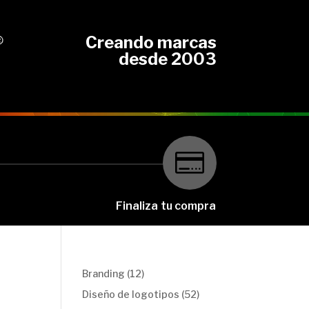
Creando marcas
desde 2003

Finaliza tu compra
12
Branding
12
productos
52
Diseño de logotipos
52