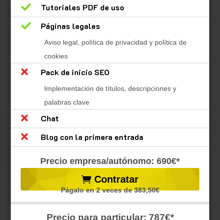

Tutoriales PDF de uso

Páginas legales
Aviso legal, política de privacidad y política de
cookies

Pack de inicio SEO
Implementación de títulos, descripciones y
palabras clave

Chat

Blog con la primera entrada
Precio empresa/autónomo: 690€*
Contratar
Págalo en 2 veces de 383,50€
Precio para particular: 787€*