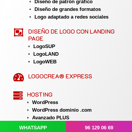
Diseño de patrón gráfico
Diseño de grandes formatos
Logo adaptado a redes sociales

DISEÑO DE LOGO CON LANDING
PAGE
LogoSUP
LogoLAND
LogoWEB
LOGOCREA® EXPRESS

HOSTING

WordPress
WordPress dominio .com
Avanzado PLUS
Avanzado PLUS dominio .com
WHATSAPP
96 129 06 69