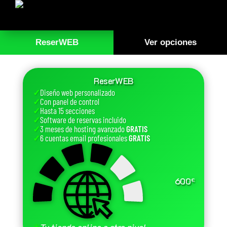
ReserWEB
Ver opciones
ReserWEB
✓
Diseño web personalizado
✓
Con panel de control
✓
Hasta 15 secciones
✓
Software de reservas incluido
✓
3 meses de hosting avanzado
GRATIS
✓
6 cuentas email profesionales
GRATIS
600
€
✳
Tu tienda online a otro nivel