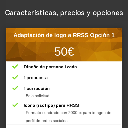
Características, precios y opciones
Adaptación de logo a RRSS Opción 1
50€

Diseño de personalizado

1 propuesta

1 corrección
Bajo solicitud

Icono (isotipo) para RRSS
Formato cuadrado con 2000px para imagen de
perfil de redes sociales