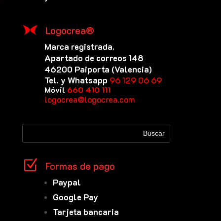
Logocrea®
Marca registrada.
Apartado de correos 148
46200 Paiporta (Valencia)
Tel. y Whatsapp
96 129 06 69
Móvil
660 410 111
logocrea@logocrea.com
Z
Formas de pago
Paypal
Google Pay
Tarjeta bancaria