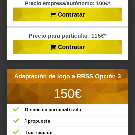
Precio empresa/autónomo: 100€*
Contratar
Precio para particular: 115€*
Contratar
Adaptación de logo a RRSS Opción 3
150€

Diseño de personalizado

1 propuesta

1 corrección