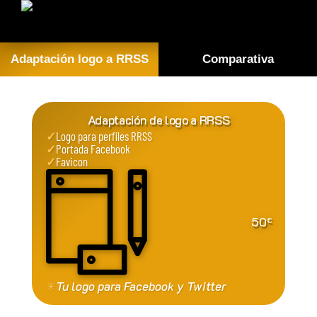
Adaptación logo a RRSS
Comparativa
Adaptación de logo a RRSS
✓
Logo para perfiles RRSS
✓
Portada Facebook
✓
Favicon
50
€
✳
Tu logo para Facebook y Twitter