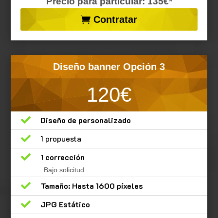
Precio para particular: 135€*
Contratar
Diseño banner Opción 3
120€

Diseño de personalizado

1 propuesta

1 corrección
Bajo solicitud

Tamaño: Hasta 1600 píxeles

JPG Estático