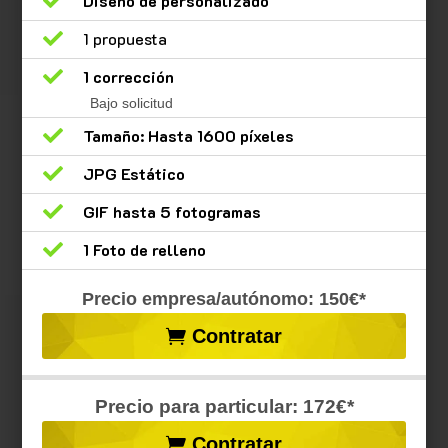

Diseño de personalizado

1 propuesta

1 corrección
Bajo solicitud

Tamaño: Hasta 1600 píxeles

JPG Estático

GIF hasta 5 fotogramas

1 Foto de relleno
Precio empresa/autónomo: 150€*
Contratar
Precio para particular: 172€*
Contratar