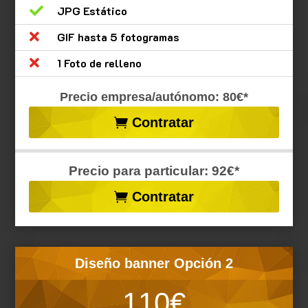

JPG Estático

GIF hasta 5 fotogramas

1 Foto de relleno
Precio empresa/autónomo: 80€*
Contratar
Precio para particular: 92€*
Contratar
Diseño banner Opción 2
110€