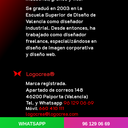
Se graduó en 2003 en la
Escuela Superior de Diseño de
Valencia como diseñador
industrial. Desde entonces, ha
trabajado como diseñador
freelance, especializándose en
diseño de imagen corporativa
y diseño web.
Logocrea®
Marca registrada.
Apartado de correos 148
46200 Paiporta (Valencia)
Tel. y Whatsapp
96 129 06 69
Móvil
660 410 111
logocrea@logocrea.com
WHATSAPP
96 129 06 69