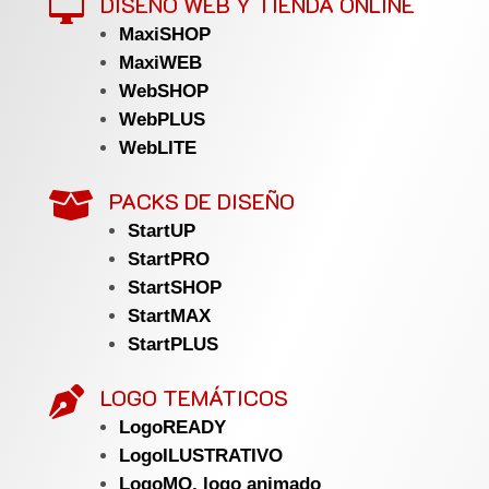
DISEÑO WEB Y TIENDA ONLINE

MaxiSHOP
MaxiWEB
WebSHOP
WebPLUS
WebLITE
PACKS DE DISEÑO

StartUP
StartPRO
StartSHOP
StartMAX
StartPLUS
LOGO TEMÁTICOS

LogoREADY
LogoILUSTRATIVO
LogoMO, logo animado