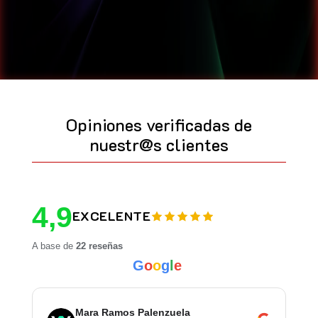
Opiniones verificadas de
nuestr@s clientes
4,9
EXCELENTE
A base de
22 reseñas
G
o
o
g
l
e
Jesus Ibáñez