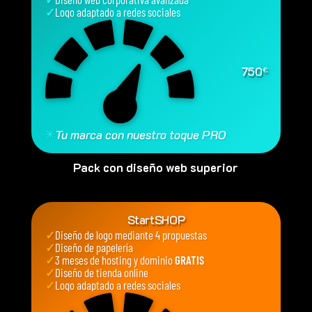
✓
Logo adaptado a redes sociales
750
€
✳
Tu marca con nuestro toque PRO
Pack con diseño web superior
StartSHOP
✓
Diseño de logo mediante 4 propuestas
✓
Diseño de papelería
✓
3 meses de hosting y dominio
GRATIS
✓
Diseño de tienda online
✓
Logo adaptado a redes sociales