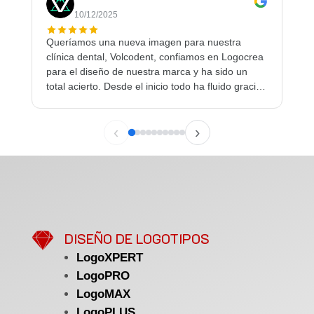
10/01/2025
Muy profesionales, un gran trabajo y en el tiempo
Andy s
a
indicado. Volveremos a contar con ellos en el
muy p
futuro.
desde 
s
ón
‹
›
o

DISEÑO DE LOGOTIPOS
LogoXPERT
LogoPRO
LogoMAX
LogoPLUS