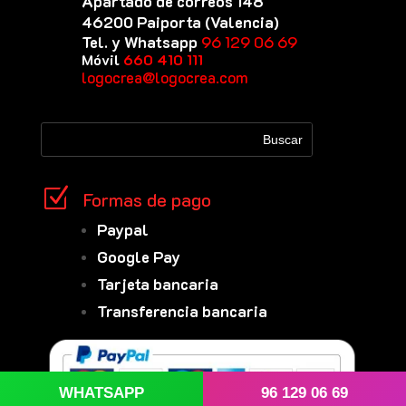
Apartado de correos 148
46200 Paiporta (Valencia)
Tel. y Whatsapp
96 129 06 69
Móvil
660 410 111
logocrea@logocrea.com
Z
Formas de pago
Paypal
Google Pay
Tarjeta bancaria
Transferencia bancaria
WHATSAPP
96 129 06 69