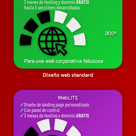
✓
3 meses de hosting y dominio
GRATIS
✓
Hasta 5 secciones desarrolladas
300
€
✳
Para una web corporativa fabulosa
Diseño web standard
WebLITE
✓
Diseño de landing page personalizado
✓
Con panel de control
✓
3 meses de hosting y dominio
GRATIS