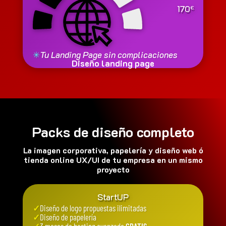
170
€
✳
Tu Landing Page sin complicaciones
Diseño landing page
Packs de diseño completo
La imagen corporativa, papelería y diseño web ó
tienda online UX/UI de tu empresa en un mismo
proyecto
StartUP
✓
Diseño de logo propuestas ilimitadas
✓
Diseño de papelería