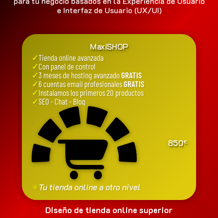
para tu negocio basados en la Experiencia de Usuario
e Interfaz de Usuario (UX/UI)
MaxiSHOP
✓
Tienda online avanzada
✓
Con panel de control
✓
3 meses de hosting avanzado
GRATIS
✓
6 cuentas email profesionales
GRATIS
✓
Instalamos los primeros 20 productos
✓
SEO - Chat - Blog
850
€
✳
Tu tienda online a otro nivel
Diseño de tienda online superior