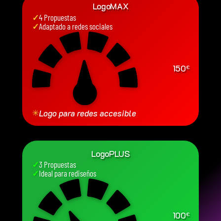
LogoMAX
✓
4 Propuestas
✓
Adaptado a redes sociales
150
€
✳
Logo para redes accesible
LogoPLUS
✓
3 Propuestas
✓
Ideal para rediseños
100
€