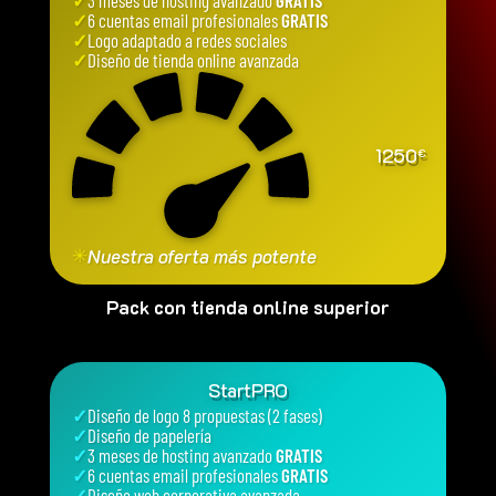
✓
3 meses de hosting avanzado
GRATIS
✓
6 cuentas email profesionales
GRATIS
✓
Logo adaptado a redes sociales
✓
Diseño de tienda online avanzada
1250
€
✳
Nuestra oferta más potente
Pack con tienda online superior
StartPRO
✓
Diseño de logo 8 propuestas (2 fases)
✓
Diseño de papelería
✓
3 meses de hosting avanzado
GRATIS
✓
6 cuentas email profesionales
GRATIS
✓
Diseño web corporativa avanzada