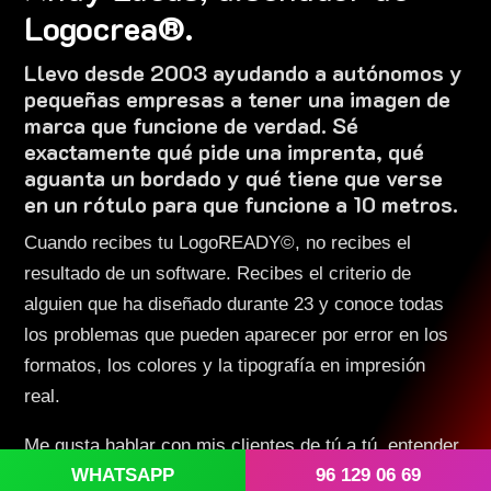
Logocrea®.
Llevo desde 2003 ayudando a autónomos y
pequeñas empresas a tener una imagen de
marca que funcione de verdad. Sé
exactamente qué pide una imprenta, qué
aguanta un bordado y qué tiene que verse
en un rótulo para que funcione a 10 metros.
Cuando recibes tu LogoREADY©, no recibes el
resultado de un software. Recibes el criterio de
alguien que ha diseñado durante
23
y conoce todas
los problemas que pueden aparecer por error en los
formatos, los colores y la tipografía en impresión
real.
Me gusta hablar con mis clientes de tú a tú, entender
WHATSAPP
96 129 06 69
bien su negocio y explicarles exactamente qué