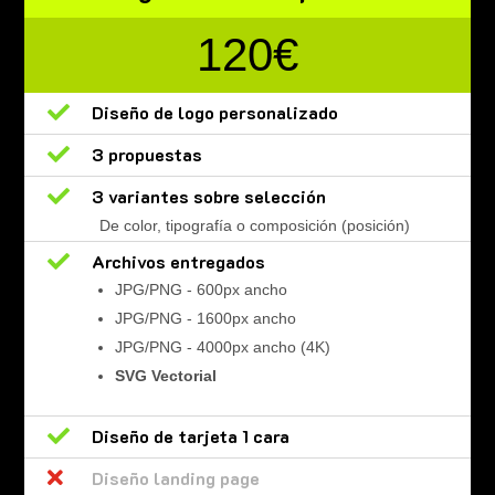
120€

Diseño de logo personalizado

3 propuestas

3 variantes sobre selección
De color, tipografía o composición (posición)

Archivos entregados
JPG/PNG - 600px ancho
JPG/PNG - 1600px ancho
JPG/PNG - 4000px ancho (4K)
SVG Vectorial

Diseño de tarjeta 1 cara

Diseño landing page