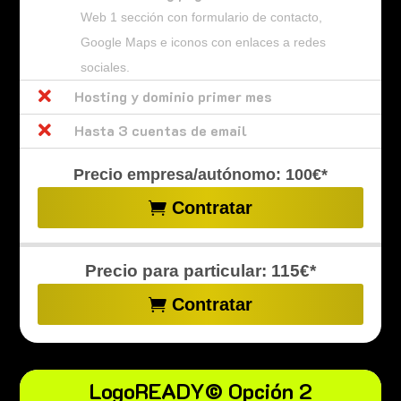
Web 1 sección con formulario de contacto,
Google Maps e iconos con enlaces a redes
sociales.

Hosting y dominio primer mes

Hasta 3 cuentas de email
Precio empresa/autónomo: 100€*
Contratar
Precio para particular: 115€*
Contratar
LogoREADY© Opción 2