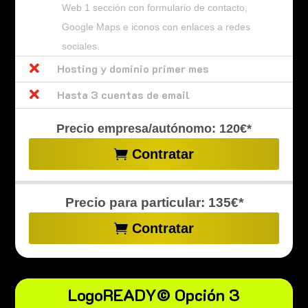
Web 1 sección con formulario de contacto,
Google Maps e iconos con enlaces a redes
sociales.

Hosting y dominio primer mes

Hasta 3 cuentas de email
Precio empresa/autónomo: 120€*
Contratar
Precio para particular: 135€*
Contratar
LogoREADY© Opción 3