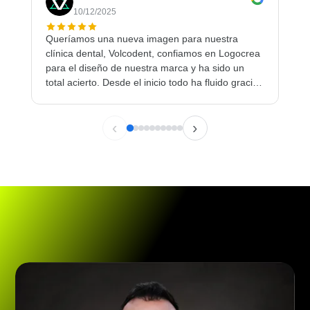
10/12/2025
Queríamos una nueva imagen para nuestra
Muy
clínica dental, Volcodent, confiamos en Logocrea
ind
para el diseño de nuestra marca y ha sido un
futu
total acierto. Desde el inicio todo ha fluido gracias
a la profesionalidad, la calidad, la capacidad de
resolución, amabilidad y los protocolos de gestión
‹
›
de Andy, ¡Son increíbles!, estamos muy
contentos con los resultados. La experiencia ha
superado nuestras expectativas. Si quieren un
trabajo exquisito de principio a fin, no duden en
contactar con Logocrea, gestionada por Andy, no
se arrepentirán. ¡Hasta un próximo proyecto!.
Muchísimas gracias.