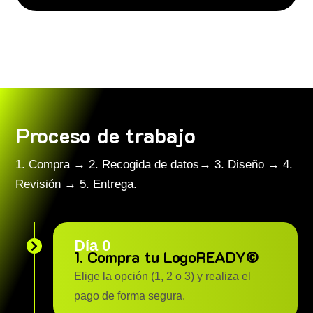
Proceso de trabajo
1. Compra → 2. Recogida de datos→ 3. Diseño → 4.
Revisión → 5. Entrega.
Día 0

1. Compra tu LogoREADY©
Elige la opción (1, 2 o 3) y realiza el
pago de forma segura.