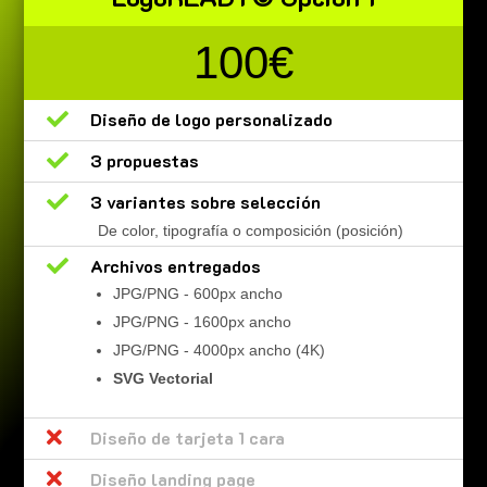
100€

Diseño de logo personalizado

3 propuestas

3 variantes sobre selección
De color, tipografía o composición (posición)

Archivos entregados
JPG/PNG - 600px ancho
JPG/PNG - 1600px ancho
JPG/PNG - 4000px ancho (4K)
SVG Vectorial

Diseño de tarjeta 1 cara

Diseño landing page