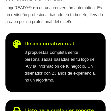
LogoREADY©
no
es una conversión automática. Es
un rediseño profesional basado en tu boceto, llevada
a cabo por un profesional del diseño.
Diseño creativo real

3 propuestas completamente
personalizadas basadas en tu logo de
IA y la información de tu negocio. Un
diseñador con 23 años de experiencia,
no un algoritmo.
Listo para cualquier soporte
