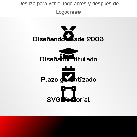
Desliza para ver el logo antes y después de
Logocrea®

Diseñando desde 2003

Diseñador titulado

Plazo garantizado

SVG Vectorial