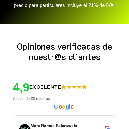
precio para particulares incluye el 21% de IVA.
Opiniones verificadas de
nuestr@s clientes
4,9
EXCELENTE
A base de
22 reseñas
G
o
o
g
l
e
Mara Ramos Palenzuela