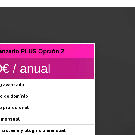
anzado PLUS Opción 2
€ / anual
g avanzado
ro de dominio
o profesional
d mensual
 sistema y plugins bimensual