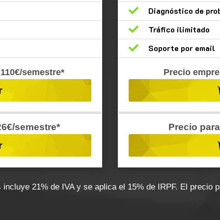

Diagnóstico de pr

Tráfico ilimitado

Soporte por email
110€/semestre*
Precio empre
r
126€/semestre*
Precio para
r
incluye 21% de IVA y se aplica el 15% de IRPF. El precio pa