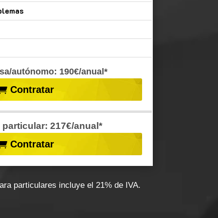
oblemas
sa/autónomo: 190€/anual*
Contratar
 particular: 217€/anual*
Contratar
ra particulares incluye el 21% de IVA.