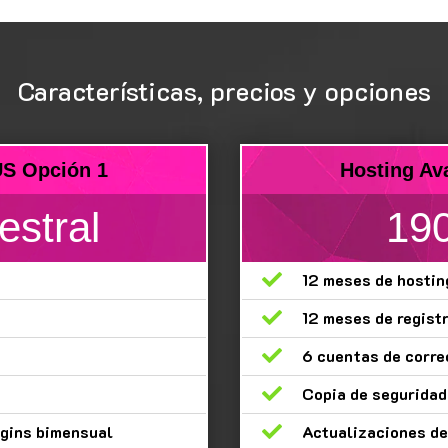
Características, precios y opciones
US Opción 1
Hosting Av
estral
190

12 meses de hostin

12 meses de regist

6 cuentas de corre

Copia de segurida
ugins bimensual

Actualizaciones de