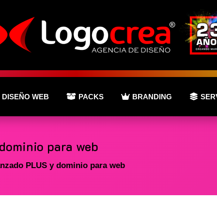
DISEÑO WEB
PACKS
BRANDING
SER
dominio para web
anzado PLUS y dominio para web