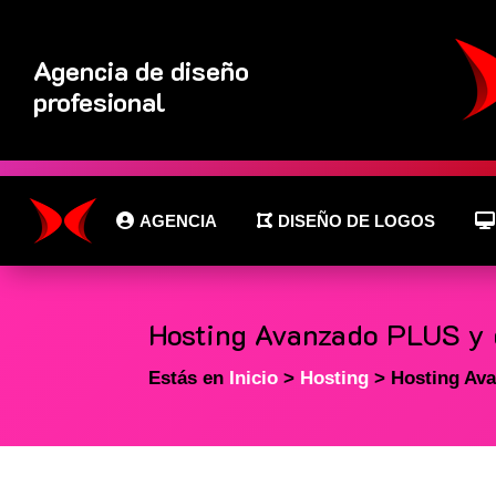
Agencia de diseño
profesional
AGENCIA
DISEÑO DE LOGOS
Hosting Avanzado PLUS y 
Estás en
Inicio
>
Hosting
> Hosting Av