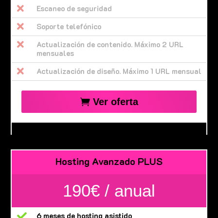

Escaneo de seguridad

Soporte telefónico

Actualización de contenido. Máximo 2 URL
mensuales

Actualización de diseño. Máximo 1 URL mensual
Ver oferta
Hosting Avanzado PLUS
190€ / anual

6 meses de hosting asistido