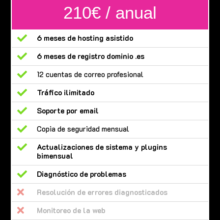
210€ / anual

6 meses de hosting asistido

6 meses de registro dominio .es

12 cuentas de correo profesional

Tráfico ilimitado

Soporte por email

Copia de seguridad mensual

Actualizaciones de sistema y plugins
bimensual

Diagnóstico de problemas

Resolución de errores diagnosticados

Monitoreo de la web