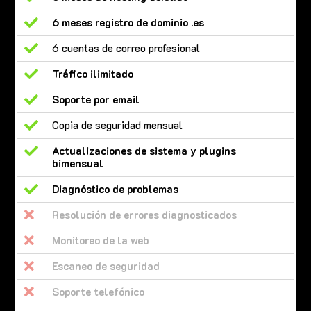

6 meses registro de dominio .es

6 cuentas de correo profesional

Tráfico ilimitado

Soporte por email

Copia de seguridad mensual

Actualizaciones de sistema y plugins
bimensual

Diagnóstico de problemas

Resolución de errores diagnosticados

Monitoreo de la web

Escaneo de seguridad

Soporte telefónico