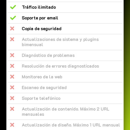

Tráfico ilimitado

Soporte por email

Copia de seguridad

Actualizaciones de sistema y plugins
bimensual

Diagnóstico de problemas

Resolución de errores diagnosticados

Monitoreo de la web

Escaneo de seguridad

Soporte telefónico

Actualización de contenido. Máximo 2 URL
mensuales

Actualización de diseño. Máximo 1 URL mensual