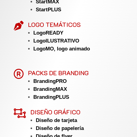
StartMAX
StartPLUS
LOGO TEMÁTICOS

LogoREADY
LogoILUSTRATIVO
LogoMO, logo animado

PACKS DE BRANDING
BrandingPRO
BrandingMAX
BrandingPLUS

DISEÑO GRÁFICO
Diseño de tarjeta
Diseño de papelería
Diseño de flyer