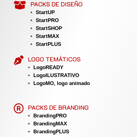
PACKS DE DISEÑO

StartUP
StartPRO
StartSHOP
StartMAX
StartPLUS
LOGO TEMÁTICOS

LogoREADY
LogoILUSTRATIVO
LogoMO, logo animado

PACKS DE BRANDING
BrandingPRO
BrandingMAX
BrandingPLUS