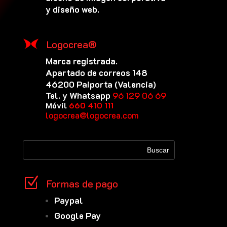
y diseño web.
Logocrea®
Marca registrada.
Apartado de correos 148
46200 Paiporta (Valencia)
Tel. y Whatsapp
96 129 06 69
Móvil
660 410 111
logocrea@logocrea.com
Z
Formas de pago
Paypal
Google Pay