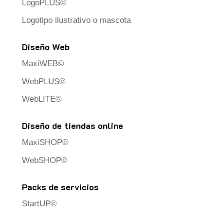
LogoPLUS©
Logotipo ilustrativo o mascota
Diseño Web
MaxiWEB©
WebPLUS©
WebLITE©
Diseño de tiendas online
MaxiSHOP©
WebSHOP©
Packs de servicios
StartUP©