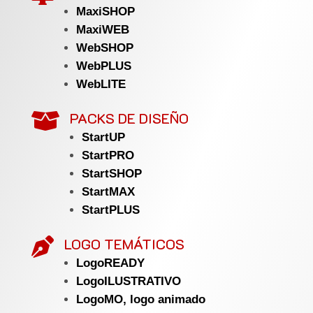
MaxiSHOP
MaxiWEB
WebSHOP
WebPLUS
WebLITE
PACKS DE DISEÑO

StartUP
StartPRO
StartSHOP
StartMAX
StartPLUS
LOGO TEMÁTICOS

LogoREADY
LogoILUSTRATIVO
LogoMO, logo animado