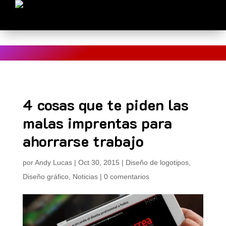
Estás en Blog > 4 cosas que te piden las malas imprentas
para ahorrarse trabajo
4 cosas que te piden las
malas imprentas para
ahorrarse trabajo
por
Andy Lucas
|
Oct 30, 2015
|
Diseño de logotipos
,
Diseño gráfico
,
Noticias
|
0 comentarios