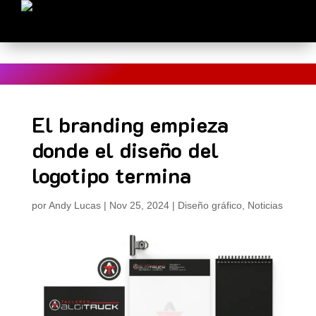
Estás en Blog > El branding empieza donde el diseño del
logotipo termina
El branding empieza
donde el diseño del
logotipo termina
por
Andy Lucas
|
Nov 25, 2024
|
Diseño gráfico
,
Noticias