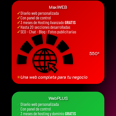
MaxiWEB
✓
Diseño web personalizada
✓
Con panel de control
✓
3 meses de Hosting Avanzado
GRATIS
✓
Hasta 20 secciones desarrolladas
✓
SEO - Chat - Blog - Fotos publicitarias
550
€
✳
Una web completa para tu negocio
WebPLUS
✓
Diseño web personalizada
✓
Con panel de control
✓
3 meses de hosting y dominio
GRATIS