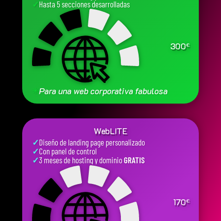
✓
Hasta 5 secciones desarrolladas
300
€
✳
Para una web corporativa fabulosa
WebLITE
✓
Diseño de landing page personalizado
✓
Con panel de control
✓
3 meses de hosting y dominio
GRATIS
170
€