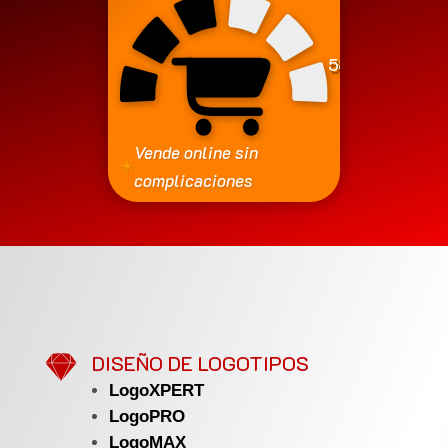
580
€
Vende online sin
✳
complicaciones

DISEÑO DE LOGOTIPOS
LogoXPERT
LogoPRO
LogoMAX