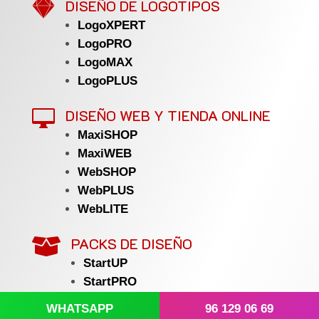

DISEÑO DE LOGOTIPOS
LogoXPERT
LogoPRO
LogoMAX
LogoPLUS
DISEÑO WEB Y TIENDA ONLINE

MaxiSHOP
MaxiWEB
WebSHOP
WebPLUS
WebLITE
PACKS DE DISEÑO

StartUP
StartPRO
StartSHOP
WHATSAPP
96 129 06 69
StartMAX