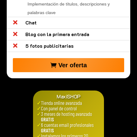
Implementación de títulos, descripciones y
palabras clave

Chat

Blog con la primera entrada

5 fotos publicitarias
Ver oferta
MaxiSHOP
✓
Tienda online avanzada
✓
Con panel de control
✓
3 meses de hosting avanzado
GRATIS
✓
6 cuentas email profesionales
GRATIS
✓
Instalamos los primeros 20