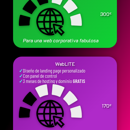
300
€
✳
Para una web corporativa fabulosa
WebLITE
✓
Diseño de landing page personalizado
✓
Con panel de control
✓
3 meses de hosting y dominio
GRATIS
170
€