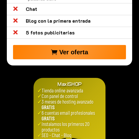

Chat

Blog con la primera entrada

5 fotos publicitarias
Ver oferta
MaxiSHOP
✓
Tienda online avanzada
✓
Con panel de control
✓
3 meses de hosting avanzado
GRATIS
✓
6 cuentas email profesionales
GRATIS
✓
Instalamos los primeros 20
productos
✓
SEO - Chat - Blog