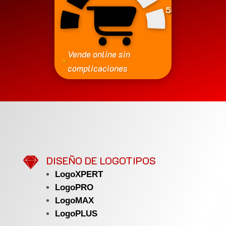
580
€
Vende online sin
✳
complicaciones

DISEÑO DE LOGOTIPOS
LogoXPERT
LogoPRO
LogoMAX
LogoPLUS