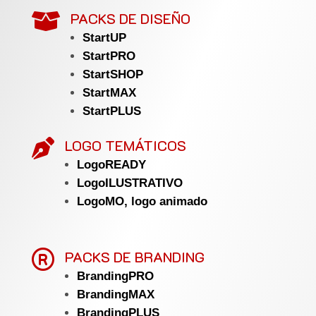
PACKS DE DISEÑO

StartUP
StartPRO
StartSHOP
StartMAX
StartPLUS
LOGO TEMÁTICOS

LogoREADY
LogoILUSTRATIVO
LogoMO, logo animado

PACKS DE BRANDING
BrandingPRO
BrandingMAX
BrandingPLUS