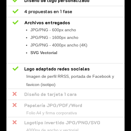

Diseño de logo personalizado

4 propuestas en 1 fase

Archivos entregados
JPG/PNG - 600px ancho
JPG/PNG - 1600px ancho
JPG/PNG - 4000px ancho (4K)
SVG Vectorial

Logo adaptado redes sociales
Imagen de perfil RRSS, portada de Facebook y
favicon (isotipo)

Diseño de tarjeta 1 cara

Papelería JPG/PDF/Word
Folio A4 y firma corporativa

Logotipo invertido JPG/PNG/SVG
4000px de ancho y vectorial