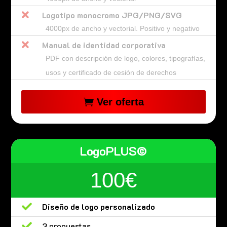

Logotipo monocromo JPG/PNG/SVG
4000px de ancho y vectorial. Positivo y negativo

Manual de identidad corporativa
PDF con descripción de logo, colores, tipografías,
usos y certificado de cesión de derechos
Ver oferta
LogoPLUS©
100€

Diseño de logo personalizado

3 propuestas