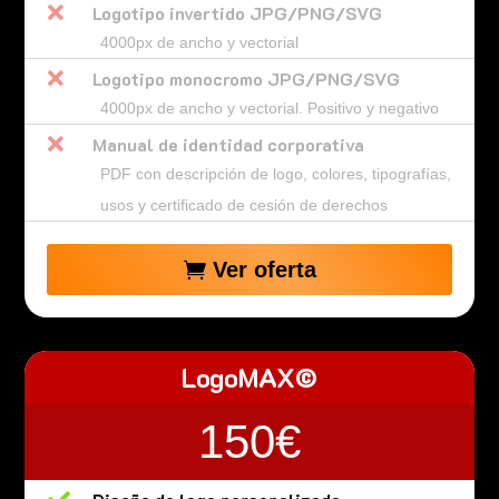

Logotipo invertido JPG/PNG/SVG
4000px de ancho y vectorial

Logotipo monocromo JPG/PNG/SVG
4000px de ancho y vectorial. Positivo y negativo

Manual de identidad corporativa
PDF con descripción de logo, colores, tipografías,
usos y certificado de cesión de derechos
Ver oferta
LogoMAX©
150€