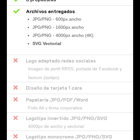

Archivos entregados
JPG/PNG - 600px ancho
JPG/PNG - 1600px ancho
JPG/PNG - 4000px ancho (4K)
SVG Vectorial

Logo adaptado redes sociales
Imagen de perfil RRSS, portada de Facebook y
favicon (isotipo)

Diseño de tarjeta 1 cara

Papelería JPG/PDF/Word
Folio A4 y firma corporativa

Logotipo invertido JPG/PNG/SVG
4000px de ancho y vectorial

Logotipo monocromo JPG/PNG/SVG