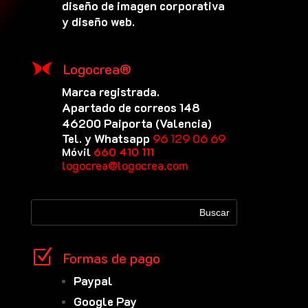
diseño de imagen corporativa
y diseño web.
Logocrea®
Marca registrada.
Apartado de correos 148
46200 Paiporta (Valencia)
Tel. y Whatsapp
96 129 06 69
Móvil
660 410 111
logocrea@logocrea.com
Z
Formas de pago
Paypal
Google Pay