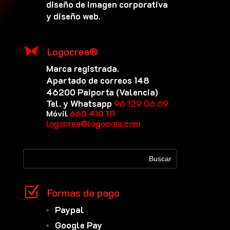
diseño de imagen corporativa
y diseño web.
Logocrea®
Marca registrada.
Apartado de correos 148
46200 Paiporta (Valencia)
Tel. y Whatsapp
96 129 06 69
Móvil
660 410 111
logocrea@logocrea.com
Z
Formas de pago
Paypal
Google Pay