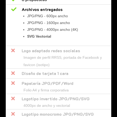

Archivos entregados
JPG/PNG - 600px ancho
JPG/PNG - 1600px ancho
JPG/PNG - 4000px ancho (4K)
SVG Vectorial

Logo adaptado redes sociales
Imagen de perfil RRSS, portada de Facebook y
favicon (isotipo)

Diseño de tarjeta 1 cara

Papelería JPG/PDF/Word
Folio A4 y firma corporativa

Logotipo invertido JPG/PNG/SVG
4000px de ancho y vectorial

Logotipo monocromo JPG/PNG/SVG