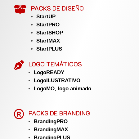
PACKS DE DISEÑO

StartUP
StartPRO
StartSHOP
StartMAX
StartPLUS
LOGO TEMÁTICOS

LogoREADY
LogoILUSTRATIVO
LogoMO, logo animado

PACKS DE BRANDING
BrandingPRO
BrandingMAX
BrandingPLUS