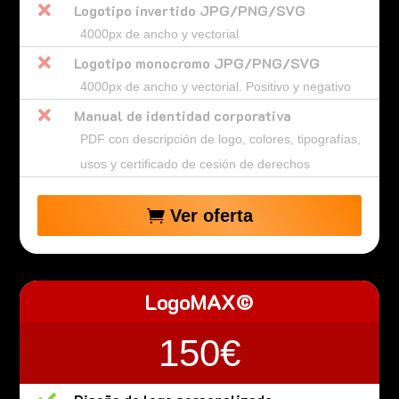

Logotipo invertido JPG/PNG/SVG
4000px de ancho y vectorial

Logotipo monocromo JPG/PNG/SVG
4000px de ancho y vectorial. Positivo y negativo

Manual de identidad corporativa
PDF con descripción de logo, colores, tipografías,
usos y certificado de cesión de derechos
Ver oferta
LogoMAX©
150€