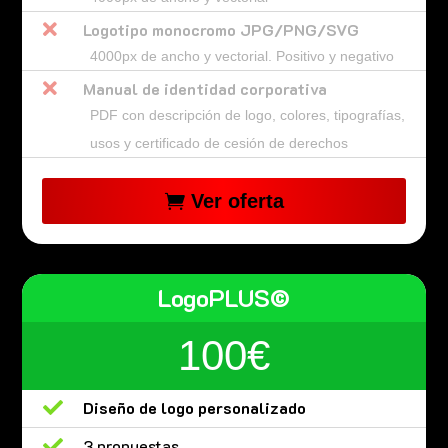

Logotipo monocromo JPG/PNG/SVG
4000px de ancho y vectorial. Positivo y negativo

Manual de identidad corporativa
PDF con descripción de logo, colores, tipografías,
usos y certificado de cesión de derechos
Ver oferta
LogoPLUS©
100€

Diseño de logo personalizado

3 propuestas