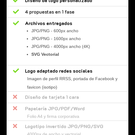

Diseño de logo personalizado

4 propuestas en 1 fase

Archivos entregados
JPG/PNG - 600px ancho
JPG/PNG - 1600px ancho
JPG/PNG - 4000px ancho (4K)
SVG Vectorial

Logo adaptado redes sociales
Imagen de perfil RRSS, portada de Facebook y
favicon (isotipo)

Diseño de tarjeta 1 cara

Papelería JPG/PDF/Word
Folio A4 y firma corporativa

Logotipo invertido JPG/PNG/SVG
4000px de ancho y vectorial