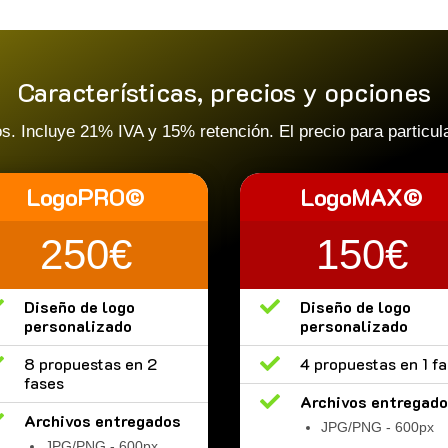
Características, precios y opciones
 Incluye 21% IVA y 15% retención. El precio para particula
LogoPRO©
LogoMAX©
250€
150€

Diseño de logo

Diseño de logo
personalizado
personalizado

8 propuestas en 2

4 propuestas en 1 f
fases

Archivos entregad

Archivos entregados
JPG/PNG - 600px
JPG/PNG - 600px