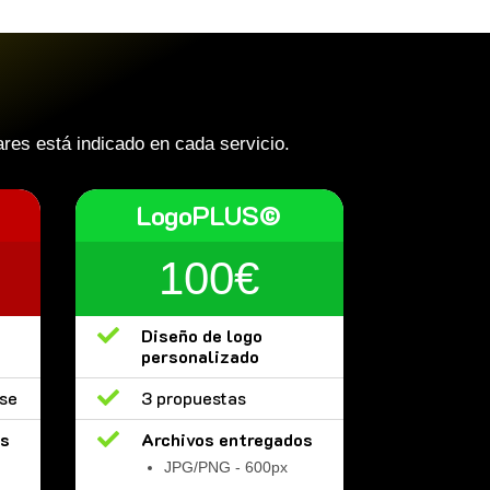
res está indicado en cada servicio.
LogoPLUS©
100€

Diseño de logo
personalizado
ase

3 propuestas
os

Archivos entregados
JPG/PNG - 600px