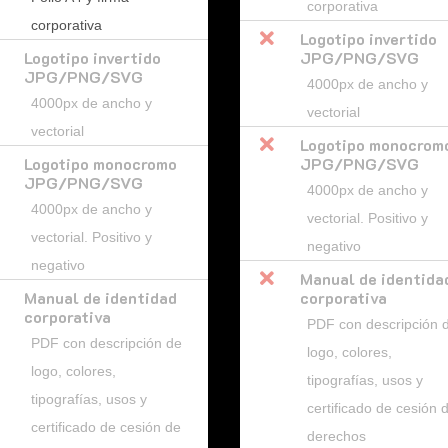
corporativa
corporativa

Logotipo invertido
Logotipo invertido
JPG/PNG/SVG
JPG/PNG/SVG
4000px de ancho y
4000px de ancho y
vectorial
vectorial

Logotipo monocrom
Logotipo monocromo
JPG/PNG/SVG
JPG/PNG/SVG
4000px de ancho y
4000px de ancho y
vectorial. Positivo y
vectorial. Positivo y
negativo
negativo

Manual de identida
Manual de identidad
corporativa
corporativa
PDF con descripción 
PDF con descripción de
logo, colores,
logo, colores,
tipografías, usos y
tipografías, usos y
certificado de cesión 
certificado de cesión de
derechos