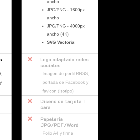
ancho
JPG/PNG - 1600px
ancho
JPG/PNG - 4000px
ancho (4K)
SVG Vectorial
s

Logo adaptado redes
sociales
S,
Imagen de perfil RRSS,
y
portada de Facebook y
favicon (isotipo)

Diseño de tarjeta 1
cara

Papelería
JPG/PDF/Word
Folio A4 y firma