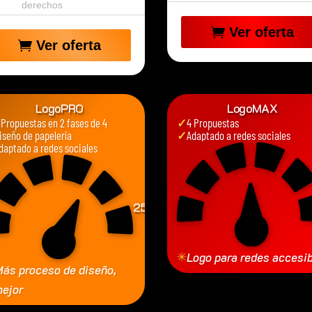
derechos
Ver oferta
Ver oferta
LogoPRO
LogoMAX
 Propuestas en 2 fases de 4
✓
4 Propuestas
iseño de papelería
✓
Adaptado a redes sociales
daptado a redes sociales
250
€
✳
Logo para redes accesi
ás proceso de diseño,
ejor