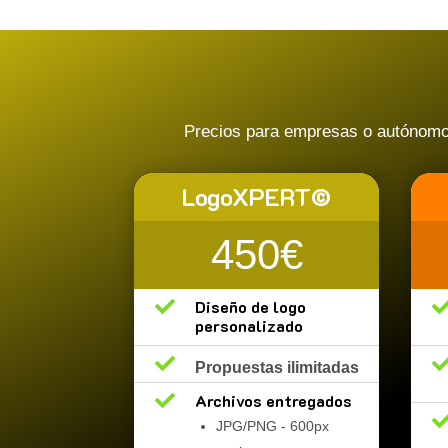
Precios para empresas o autónomos.
LogoXPERT©
450€

Diseño de logo
personalizado

Propuestas ilimitadas

Archivos entregados
JPG/PNG - 600px