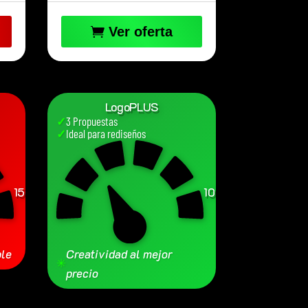
Ver oferta
LogoPLUS
✓
3 Propuestas
✓
Ideal para rediseños
150
100
€
€
ble
Creatividad al mejor
✳
precio