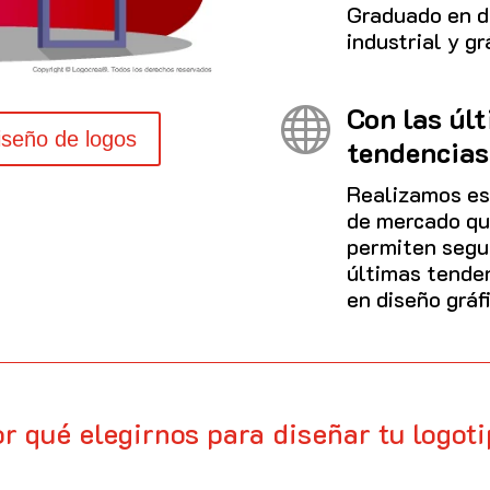
Graduado en d
industrial y gr
Con las úl

iseño de logos
tendencias
Realizamos es
de mercado qu
permiten segui
últimas tende
en diseño gráf
r qué elegirnos para diseñar tu logot