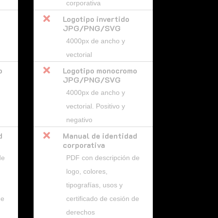
corporativa

Logotipo invertido
JPG/PNG/SVG
4000px de ancho y
vectorial
o

Logotipo monocromo
JPG/PNG/SVG
4000px de ancho y
vectorial. Positivo y
negativo
d

Manual de identidad
corporativa
de
PDF con descripción de
logo, colores,
tipografías, usos y
de
certificado de cesión de
derechos