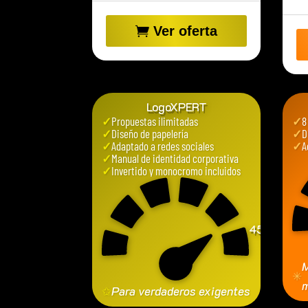
Ver oferta
LogoXPERT
✓
Propuestas ilimitadas
✓
8
✓
Diseño de papelería
✓
D
✓
Adaptado a redes sociales
✓
A
✓
Manual de identidad corporativa
✓
Invertido y monocromo incluidos
450
€
M
✳
m
✩
Para verdaderos exigentes