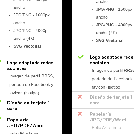
ancho
ancho
JPG/PNG - 1600px
JPG/PNG - 1600px
ancho
ancho
JPG/PNG - 4000px
JPG/PNG - 4000px
ancho (4K)
ancho (4K)
SVG Vectorial
SVG Vectorial

Logo adaptado rede

Logo adaptado redes
sociales
sociales
Imagen de perfil RRS
Imagen de perfil RRSS,
portada de Facebook 
portada de Facebook y
favicon (isotipo)
favicon (isotipo)

Diseño de tarjeta 1

Diseño de tarjeta 1
cara
cara

Papelería

Papelería
JPG/PDF/Word
JPG/PDF/Word
Folio A4 y firma
Folio A4 y firma