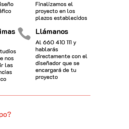
iseño
Finalizamos el
áfico
proyecto en los
plazos establecidos
timas
Llámanos

Al
660 410 111
y
hablarás
tudios
directamente con el
e nos
diseñador que se
r las
encargará de tu
ncias
proyecto
ico
ipo?