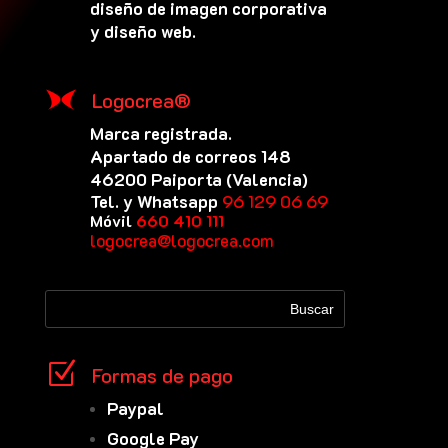
diseño de imagen corporativa
y diseño web.
Logocrea®
Marca registrada.
Apartado de correos 148
46200 Paiporta (Valencia)
Tel. y Whatsapp
96 129 06 69
Móvil
660 410 111
logocrea@logocrea.com
Z
Formas de pago
Paypal
Google Pay