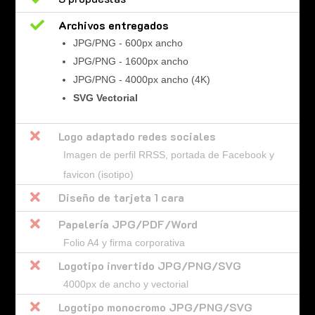

Archivos entregados
JPG/PNG - 600px ancho
JPG/PNG - 1600px ancho
JPG/PNG - 4000px ancho (4K)
SVG Vectorial

Logo adaptado redes sociales
Imagen de perfil RRSS, portada de Facebook y
favicon (isotipo)

Diseño de tarjeta 1 cara

Papelería JPG/PDF/Word
Folio A4 y firma corporativa

Logotipo invertido JPG/PNG/SVG
4000px de ancho y vectorial

Logotipo monocromo JPG/PNG/SVG