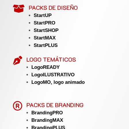
PACKS DE DISEÑO

StartUP
StartPRO
StartSHOP
StartMAX
StartPLUS
LOGO TEMÁTICOS

LogoREADY
LogoILUSTRATIVO
LogoMO, logo animado

PACKS DE BRANDING
BrandingPRO
BrandingMAX
BrandingPLUS