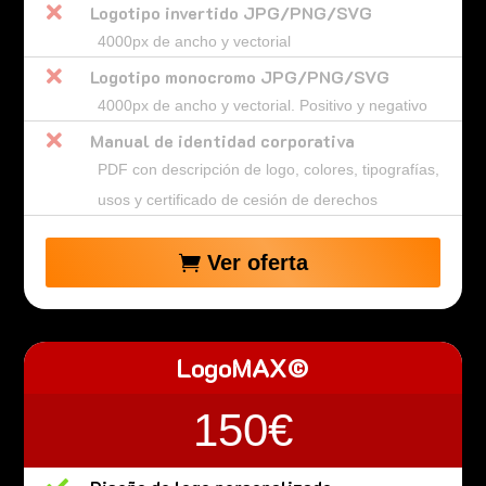

Logotipo invertido JPG/PNG/SVG
4000px de ancho y vectorial

Logotipo monocromo JPG/PNG/SVG
4000px de ancho y vectorial. Positivo y negativo

Manual de identidad corporativa
PDF con descripción de logo, colores, tipografías,
usos y certificado de cesión de derechos
Ver oferta
LogoMAX©
150€