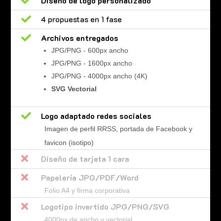

Diseño de logo personalizado

4 propuestas en 1 fase

Archivos entregados
JPG/PNG - 600px ancho
JPG/PNG - 1600px ancho
JPG/PNG - 4000px ancho (4K)
SVG Vectorial

Logo adaptado redes sociales
Imagen de perfil RRSS, portada de Facebook y
favicon (isotipo)

Diseño de tarjeta 1 cara

Papelería JPG/PDF/Word
Folio A4 y firma corporativa

Logotipo invertido JPG/PNG/SVG
4000px de ancho y vectorial