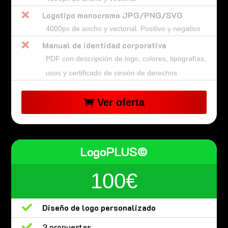

Logotipo monocromo JPG/PNG/SVG
4000px de ancho y vectorial. Positivo y negativo

Manual de identidad corporativa
PDF con descripción de logo, colores, tipografías,
usos y certificado de cesión de derechos
Ver oferta
LogoPLUS©
100€

Diseño de logo personalizado

3 propuestas