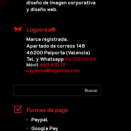
diseño de imagen corporativa
y diseño web.
Logocrea®
Marca registrada.
Apartado de correos 148
46200 Paiporta (Valencia)
Tel. y Whatsapp
96 129 06 69
Móvil
660 410 111
logocrea@logocrea.com
Z
Formas de pago
Paypal
Google Pay