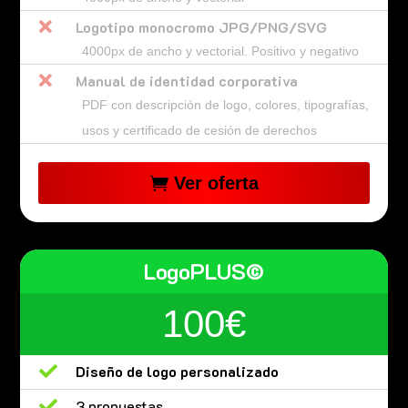

Logotipo monocromo JPG/PNG/SVG
4000px de ancho y vectorial. Positivo y negativo

Manual de identidad corporativa
PDF con descripción de logo, colores, tipografías,
usos y certificado de cesión de derechos
Ver oferta
LogoPLUS©
100€

Diseño de logo personalizado

3 propuestas