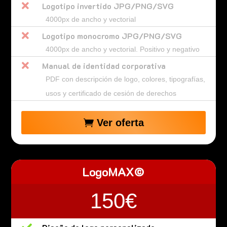

Logotipo invertido JPG/PNG/SVG
4000px de ancho y vectorial

Logotipo monocromo JPG/PNG/SVG
4000px de ancho y vectorial. Positivo y negativo

Manual de identidad corporativa
PDF con descripción de logo, colores, tipografías,
usos y certificado de cesión de derechos
Ver oferta
LogoMAX©
150€