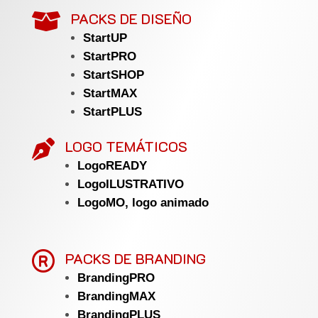
PACKS DE DISEÑO

StartUP
StartPRO
StartSHOP
StartMAX
StartPLUS
LOGO TEMÁTICOS

LogoREADY
LogoILUSTRATIVO
LogoMO, logo animado

PACKS DE BRANDING
BrandingPRO
BrandingMAX
BrandingPLUS