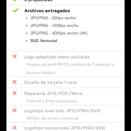

Archivos entregados
JPG/PNG - 600px ancho
JPG/PNG - 1600px ancho
JPG/PNG - 4000px ancho (4K)
SVG Vectorial

Logo adaptado redes sociales
Imagen de perfil RRSS, portada de Facebook y
favicon (isotipo)

Diseño de tarjeta 1 cara

Papelería JPG/PDF/Word
Folio A4 y firma corporativa

Logotipo invertido JPG/PNG/SVG
4000px de ancho y vectorial

Logotipo monocromo JPG/PNG/SVG