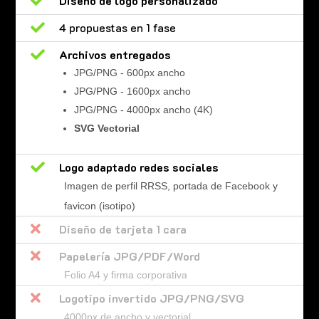

Diseño de logo personalizado

4 propuestas en 1 fase

Archivos entregados
JPG/PNG - 600px ancho
JPG/PNG - 1600px ancho
JPG/PNG - 4000px ancho (4K)
SVG Vectorial

Logo adaptado redes sociales
Imagen de perfil RRSS, portada de Facebook y
favicon (isotipo)

Diseño de tarjeta 1 cara

Papelería JPG/PDF/Word
Folio A4 y firma corporativa

Logotipo invertido JPG/PNG/SVG
4000px de ancho y vectorial