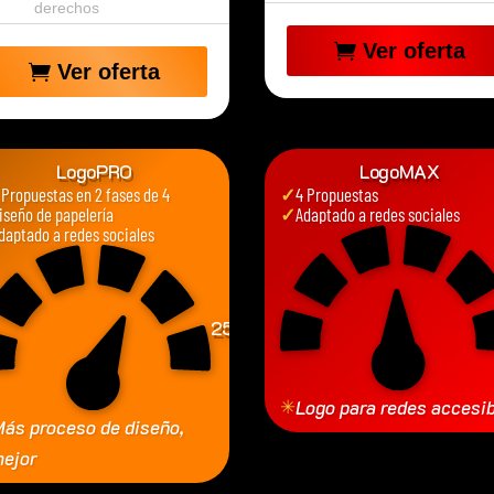
derechos
Ver oferta
Ver oferta
LogoPRO
LogoMAX
 Propuestas en 2 fases de 4
✓
4 Propuestas
iseño de papelería
✓
Adaptado a redes sociales
daptado a redes sociales
250
€
✳
Logo para redes accesi
ás proceso de diseño,
ejor