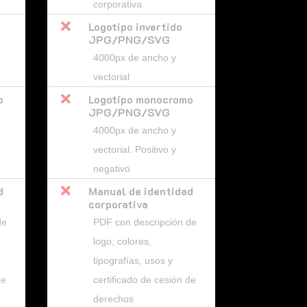
corporativa

Logotipo invertido
JPG/PNG/SVG
4000px de ancho y
vectorial
o

Logotipo monocromo
JPG/PNG/SVG
4000px de ancho y
vectorial. Positivo y
negativo
d

Manual de identidad
corporativa
de
PDF con descripción de
logo, colores,
tipografías, usos y
de
certificado de cesión de
derechos