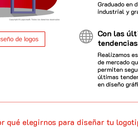
Graduado en d
industrial y gr
Con las úl

iseño de logos
tendencias
Realizamos es
de mercado qu
permiten segui
últimas tende
en diseño gráf
r qué elegirnos para diseñar tu logot