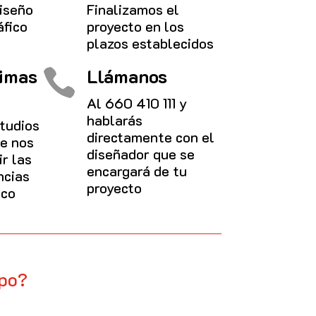
iseño
Finalizamos el
áfico
proyecto en los
plazos establecidos
timas
Llámanos

Al
660 410 111
y
hablarás
tudios
directamente con el
e nos
diseñador que se
r las
encargará de tu
ncias
proyecto
ico
ipo?