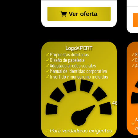
Ver oferta
LogoXPERT
✓
Propuestas ilimitadas
✓
8
✓
Diseño de papelería
✓
D
✓
Adaptado a redes sociales
✓
A
✓
Manual de identidad corporativa
✓
Invertido y monocromo incluidos
450
€
M
✳
m
✩
Para verdaderos exigentes