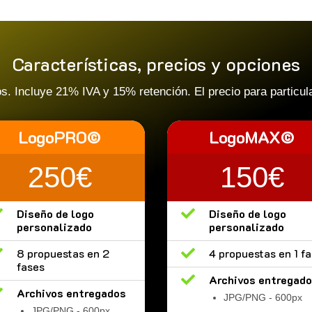
Características, precios y opciones
 Incluye 21% IVA y 15% retención. El precio para particula
LogoPRO©
LogoMAX©
250€
150€

Diseño de logo

Diseño de logo
personalizado
personalizado

8 propuestas en 2

4 propuestas en 1 f
fases

Archivos entregad

Archivos entregados
JPG/PNG - 600px
JPG/PNG - 600px