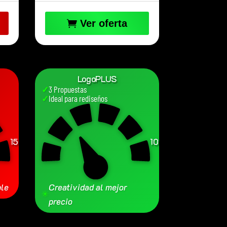
Ver oferta
LogoPLUS
✓
3 Propuestas
✓
Ideal para rediseños
150
100
€
€
ble
Creatividad al mejor
✳
precio