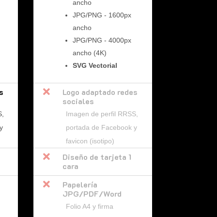
ancho
JPG/PNG - 1600px
ancho
JPG/PNG - 4000px
ancho (4K)
SVG Vectorial
s

Logo adaptado redes
sociales
S,
Imagen de perfil RRSS,
y
portada de Facebook y
favicon (isotipo)

Diseño de tarjeta 1
cara

Papelería
JPG/PDF/Word
Folio A4 y firma