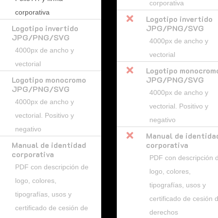
corporativa
corporativa

Logotipo invertido
Logotipo invertido
JPG/PNG/SVG
JPG/PNG/SVG
4000px de ancho y
4000px de ancho y
vectorial
vectorial

Logotipo monocrom
Logotipo monocromo
JPG/PNG/SVG
JPG/PNG/SVG
4000px de ancho y
4000px de ancho y
vectorial. Positivo y
vectorial. Positivo y
negativo
negativo

Manual de identida
Manual de identidad
corporativa
corporativa
PDF con descripción 
PDF con descripción de
logo, colores,
logo, colores,
tipografías, usos y
tipografías, usos y
certificado de cesión 
certificado de cesión de
derechos