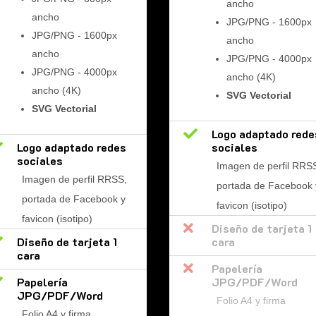
ancho
ancho
JPG/PNG - 1600px
JPG/PNG - 1600px
ancho
ancho
JPG/PNG - 4000px
JPG/PNG - 4000px
ancho (4K)
ancho (4K)
SVG Vectorial
SVG Vectorial

Logo adaptado rede

Logo adaptado redes
sociales
sociales
Imagen de perfil RRS
Imagen de perfil RRSS,
portada de Facebook 
portada de Facebook y
favicon (isotipo)
favicon (isotipo)

Diseño de tarjeta 1

Diseño de tarjeta 1
cara
cara

Papelería

Papelería
JPG/PDF/Word
JPG/PDF/Word
Folio A4 y firma
Folio A4 y firma