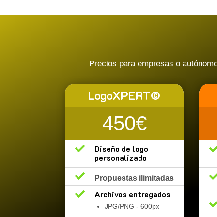
Precios para empresas o autónomos.
LogoXPERT©
450€

Diseño de logo
personalizado

Propuestas ilimitadas

Archivos entregados
JPG/PNG - 600px