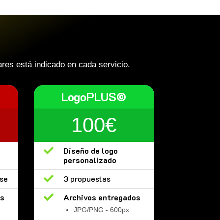
res está indicado en cada servicio.
LogoPLUS©
100€

Diseño de logo
personalizado
ase

3 propuestas
os

Archivos entregados
JPG/PNG - 600px