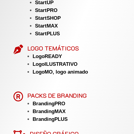
StartUP
StartPRO
StartSHOP
StartMAX
StartPLUS
LOGO TEMÁTICOS

LogoREADY
LogoILUSTRATIVO
LogoMO, logo animado

PACKS DE BRANDING
BrandingPRO
BrandingMAX
BrandingPLUS
DISEÑO GRÁFICO