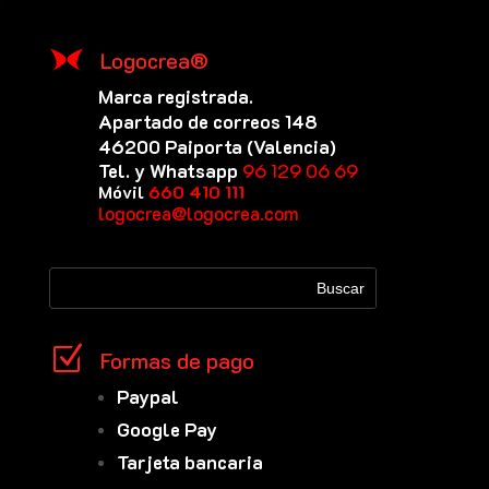
Logocrea®
Marca registrada.
Apartado de correos 148
46200 Paiporta (Valencia)
Tel. y Whatsapp
96 129 06 69
Móvil
660 410 111
logocrea@logocrea.com
Z
Formas de pago
Paypal
Google Pay
Tarjeta bancaria