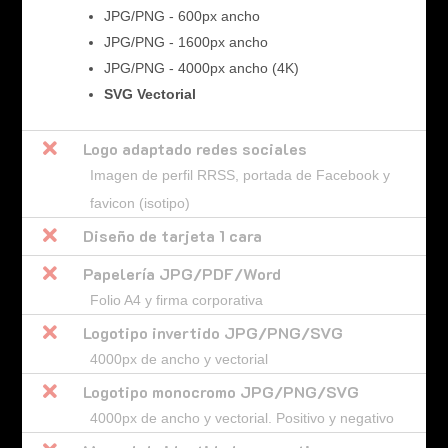
JPG/PNG - 600px ancho
JPG/PNG - 1600px ancho
JPG/PNG - 4000px ancho (4K)
SVG Vectorial

Logo adaptado redes sociales
Imagen de perfil RRSS, portada de Facebook y
favicon (isotipo)

Diseño de tarjeta 1 cara

Papelería JPG/PDF/Word
Folio A4 y firma corporativa

Logotipo invertido JPG/PNG/SVG
4000px de ancho y vectorial

Logotipo monocromo JPG/PNG/SVG
4000px de ancho y vectorial. Positivo y negativo