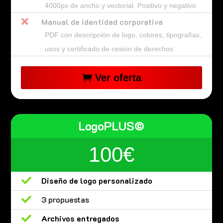
4000px de ancho y vectorial. Positivo y negativo

Manual de identidad corporativa
PDF con descripción de logo, colores, tipografías,
usos y certificado de cesión de derechos
Ver oferta
LogoPLUS©
100€

Diseño de logo personalizado

3 propuestas

Archivos entregados