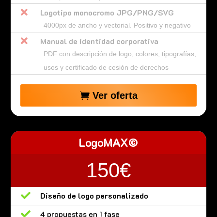

Logotipo monocromo JPG/PNG/SVG
4000px de ancho y vectorial. Positivo y negativo

Manual de identidad corporativa
PDF con descripción de logo, colores, tipografías,
usos y certificado de cesión de derechos
Ver oferta
LogoMAX©
150€

Diseño de logo personalizado

4 propuestas en 1 fase