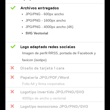

Archivos entregados
JPG/PNG - 600px ancho
JPG/PNG - 1600px ancho
JPG/PNG - 4000px ancho (4K)
SVG Vectorial

Logo adaptado redes sociales
Imagen de perfil RRSS, portada de Facebook y
favicon (isotipo)

Diseño de tarjeta 1 cara

Papelería JPG/PDF/Word
Folio A4 y firma corporativa

Logotipo invertido JPG/PNG/SVG
4000px de ancho y vectorial

Logotipo monocromo JPG/PNG/SVG