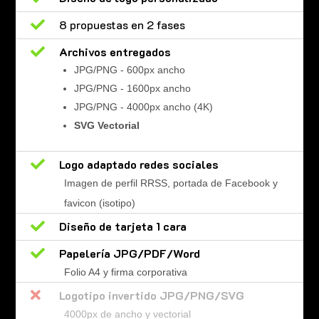

8 propuestas en 2 fases

Archivos entregados
JPG/PNG - 600px ancho
JPG/PNG - 1600px ancho
JPG/PNG - 4000px ancho (4K)
SVG Vectorial

Logo adaptado redes sociales
Imagen de perfil RRSS, portada de Facebook y
favicon (isotipo)

Diseño de tarjeta 1 cara

Papelería JPG/PDF/Word
Folio A4 y firma corporativa

Logotipo invertido JPG/PNG/SVG
4000px de ancho y vectorial