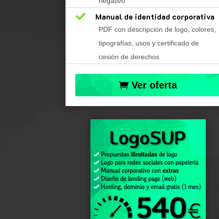
negativo

Manual de identidad corporativa
PDF con descripción de logo, colores,
tipografías, usos y certificado de
cesión de derechos
Ver oferta