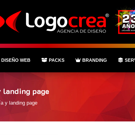
DISEÑO WEB
PACKS
BRANDING
SER
y landing page
ía y landing page