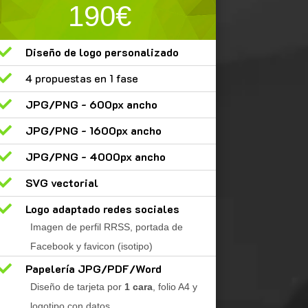
190€

Diseño de logo personalizado

4 propuestas en 1 fase

JPG/PNG - 600px ancho

JPG/PNG - 1600px ancho

JPG/PNG - 4000px ancho

SVG vectorial

Logo adaptado redes sociales
Imagen de perfil RRSS, portada de
Facebook y favicon (isotipo)

Papelería JPG/PDF/Word
Diseño de tarjeta por
1 cara
, folio A4 y
logotipo con datos