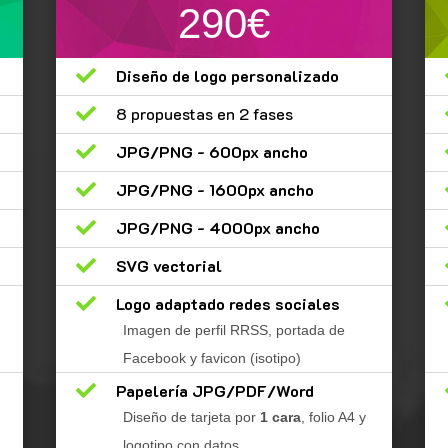
290€

Diseño de logo personalizado

8 propuestas en 2 fases

JPG/PNG - 600px ancho

JPG/PNG - 1600px ancho

JPG/PNG - 4000px ancho

SVG vectorial

Logo adaptado redes sociales
Imagen de perfil RRSS, portada de
Facebook y favicon (isotipo)

Papelería JPG/PDF/Word
Diseño de tarjeta por
1 cara
, folio A4 y
logotipo con datos