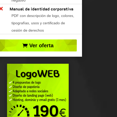
negativo

Manual de identidad corporativa
PDF con descripción de logo, colores,
tipografías, usos y certificado de
cesión de derechos
Ver oferta