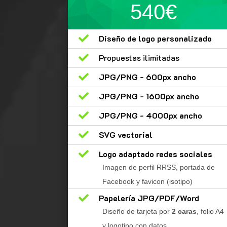
540€

Diseño de logo personalizado

Propuestas ilimitadas

JPG/PNG - 600px ancho

JPG/PNG - 1600px ancho

JPG/PNG - 4000px ancho

SVG vectorial

Logo adaptado redes sociales
Imagen de perfil RRSS, portada de
Facebook y favicon (isotipo)

Papelería JPG/PDF/Word
Diseño de tarjeta por
2 caras
, folio A4
y logotipo con datos