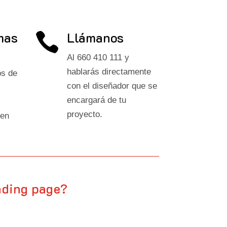
mas
Llámanos

Al 660 410 111 y
hablarás directamente
os de
con el diseñador que se
encargará de tu
proyecto.
 en
nding page?