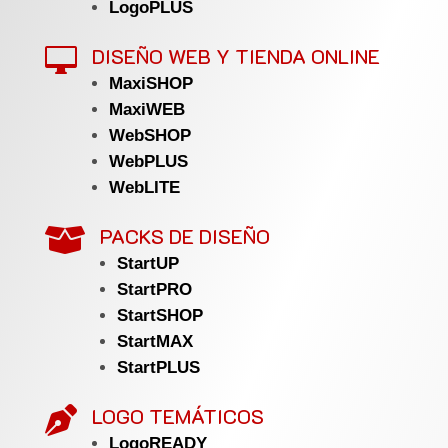
LogoPLUS
DISEÑO WEB Y TIENDA ONLINE

MaxiSHOP
MaxiWEB
WebSHOP
WebPLUS
WebLITE
PACKS DE DISEÑO

StartUP
StartPRO
StartSHOP
StartMAX
StartPLUS
LOGO TEMÁTICOS

LogoREADY