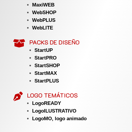
MaxiWEB
WebSHOP
WebPLUS
WebLITE
PACKS DE DISEÑO

StartUP
StartPRO
StartSHOP
StartMAX
StartPLUS
LOGO TEMÁTICOS

LogoREADY
LogoILUSTRATIVO
LogoMO, logo animado