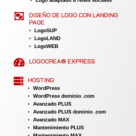
Logo adaptado a redes sociales

DISEÑO DE LOGO CON LANDING
PAGE
LogoSUP
LogoLAND
LogoWEB
LOGOCREA® EXPRESS

HOSTING

WordPress
WordPress dominio .com
Avanzado PLUS
Avanzado PLUS dominio .com
Avanzado MAX
Mantenimiento PLUS
Mantenimiento MAX