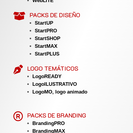
WebLITE
PACKS DE DISEÑO

StartUP
StartPRO
StartSHOP
StartMAX
StartPLUS
LOGO TEMÁTICOS

LogoREADY
LogoILUSTRATIVO
LogoMO, logo animado

PACKS DE BRANDING
BrandingPRO
BrandingMAX