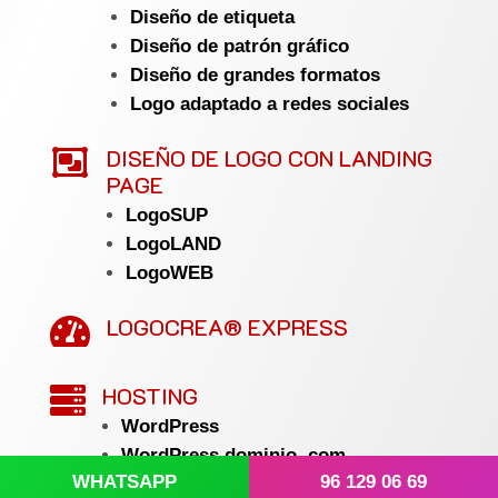
Diseño de etiqueta
Diseño de patrón gráfico
Diseño de grandes formatos
Logo adaptado a redes sociales

DISEÑO DE LOGO CON LANDING
PAGE
LogoSUP
LogoLAND
LogoWEB
LOGOCREA® EXPRESS

HOSTING

WordPress
WordPress dominio .com
WHATSAPP
96 129 06 69
Avanzado PLUS