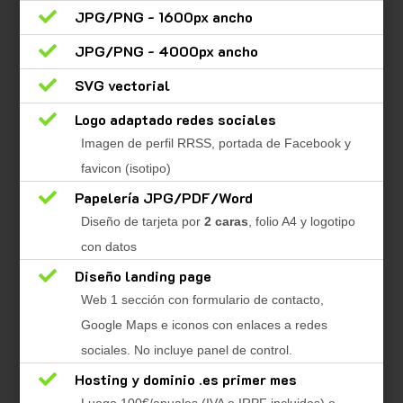

JPG/PNG - 1600px ancho

JPG/PNG - 4000px ancho

SVG vectorial

Logo adaptado redes sociales
Imagen de perfil RRSS, portada de Facebook y
favicon (isotipo)

Papelería JPG/PDF/Word
Diseño de tarjeta por
2 caras
, folio A4 y logotipo
con datos

Diseño landing page
Web 1 sección con formulario de contacto,
Google Maps e iconos con enlaces a redes
sociales. No incluye panel de control.

Hosting y dominio .es primer mes
Luego 100€/anuales (IVA e IRPF incluidos) o