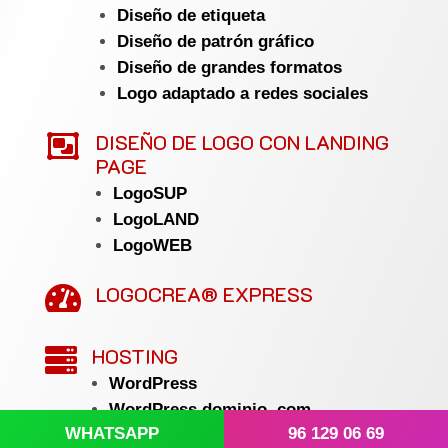
Diseño de etiqueta
Diseño de patrón gráfico
Diseño de grandes formatos
Logo adaptado a redes sociales

DISEÑO DE LOGO CON LANDING
PAGE
LogoSUP
LogoLAND
LogoWEB
LOGOCREA® EXPRESS

HOSTING

WordPress
WordPress dominio .com
WHATSAPP
96 129 06 69
Avanzado PLUS