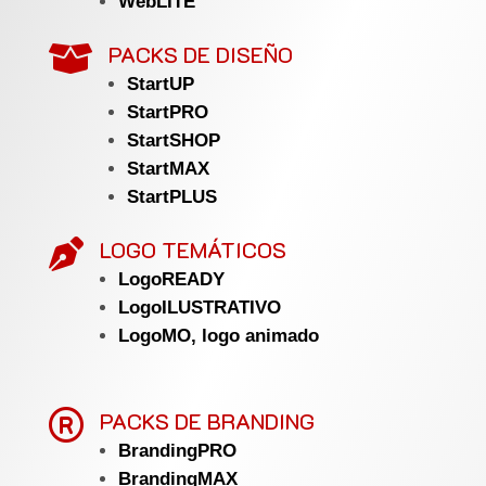
WebLITE
PACKS DE DISEÑO

StartUP
StartPRO
StartSHOP
StartMAX
StartPLUS
LOGO TEMÁTICOS

LogoREADY
LogoILUSTRATIVO
LogoMO, logo animado

PACKS DE BRANDING
BrandingPRO
BrandingMAX