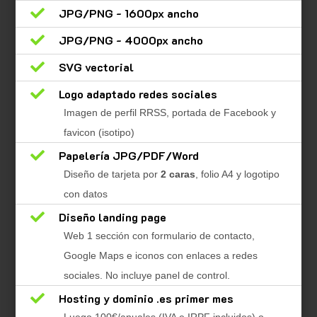

JPG/PNG - 1600px ancho

JPG/PNG - 4000px ancho

SVG vectorial

Logo adaptado redes sociales
Imagen de perfil RRSS, portada de Facebook y
favicon (isotipo)

Papelería JPG/PDF/Word
Diseño de tarjeta por
2 caras
, folio A4 y logotipo
con datos

Diseño landing page
Web 1 sección con formulario de contacto,
Google Maps e iconos con enlaces a redes
sociales. No incluye panel de control.

Hosting y dominio .es primer mes
Luego 100€/anuales (IVA e IRPF incluidos) o