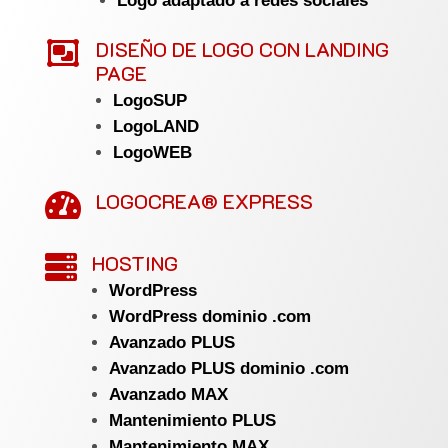
Logo adaptado a redes sociales

DISEÑO DE LOGO CON LANDING
PAGE
LogoSUP
LogoLAND
LogoWEB
LOGOCREA® EXPRESS

HOSTING

WordPress
WordPress dominio .com
Avanzado PLUS
Avanzado PLUS dominio .com
Avanzado MAX
Mantenimiento PLUS
Mantenimiento MAX