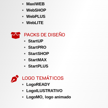
MaxiWEB
WebSHOP
WebPLUS
WebLITE
PACKS DE DISEÑO

StartUP
StartPRO
StartSHOP
StartMAX
StartPLUS
LOGO TEMÁTICOS

LogoREADY
LogoILUSTRATIVO
LogoMO, logo animado