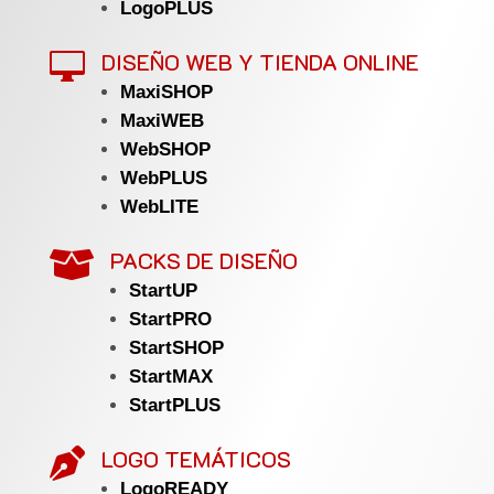
LogoPLUS
DISEÑO WEB Y TIENDA ONLINE

MaxiSHOP
MaxiWEB
WebSHOP
WebPLUS
WebLITE
PACKS DE DISEÑO

StartUP
StartPRO
StartSHOP
StartMAX
StartPLUS
LOGO TEMÁTICOS

LogoREADY