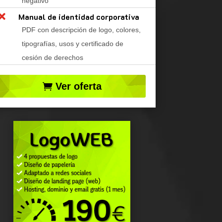
negativo

Manual de identidad corporativa
PDF con descripción de logo, colores,
tipografías, usos y certificado de
cesión de derechos
Ver oferta