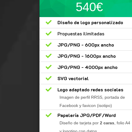
540€

Diseño de logo personalizado

Propuestas ilimitadas

JPG/PNG - 600px ancho

JPG/PNG - 1600px ancho

JPG/PNG - 4000px ancho

SVG vectorial

Logo adaptado redes sociales
Imagen de perfil RRSS, portada de
Facebook y favicon (isotipo)

Papelería JPG/PDF/Word
Diseño de tarjeta por
2 caras
, folio A4
y logotipo con datos