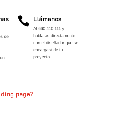
mas
Llámanos

Al 660 410 111 y
hablarás directamente
os de
con el diseñador que se
encargará de tu
proyecto.
 en
nding page?