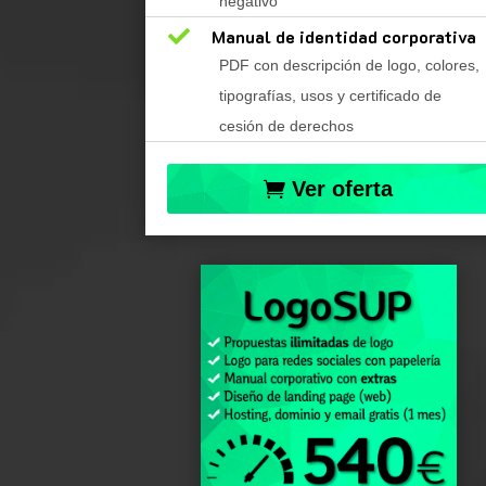
negativo

Manual de identidad corporativa
PDF con descripción de logo, colores,
tipografías, usos y certificado de
cesión de derechos
Ver oferta