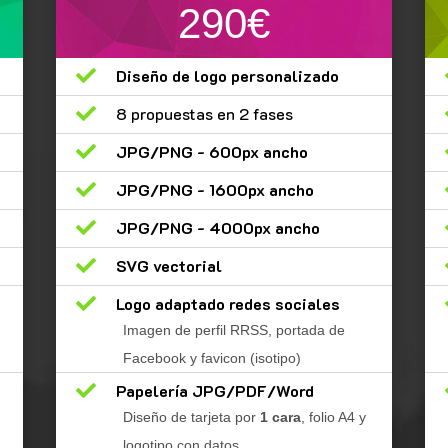
290€

Diseño de logo personalizado

8 propuestas en 2 fases

JPG/PNG - 600px ancho

JPG/PNG - 1600px ancho

JPG/PNG - 4000px ancho

SVG vectorial

Logo adaptado redes sociales
Imagen de perfil RRSS, portada de
Facebook y favicon (isotipo)

Papelería JPG/PDF/Word
Diseño de tarjeta por
1 cara
, folio A4 y
logotipo con datos