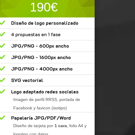
190€

Diseño de logo personalizado

4 propuestas en 1 fase

JPG/PNG - 600px ancho

JPG/PNG - 1600px ancho

JPG/PNG - 4000px ancho

SVG vectorial

Logo adaptado redes sociales
Imagen de perfil RRSS, portada de
Facebook y favicon (isotipo)

Papelería JPG/PDF/Word
Diseño de tarjeta por
1 cara
, folio A4 y
logotipo con datos