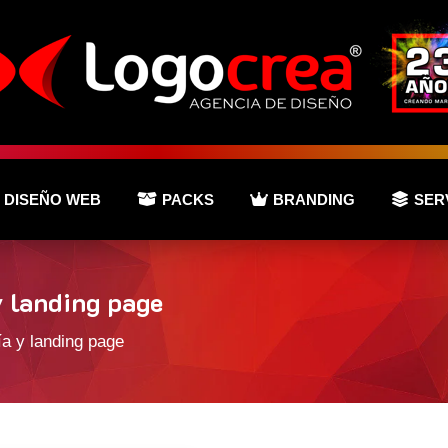
DISEÑO WEB
PACKS
BRANDING
SER
y landing page
ía y landing page