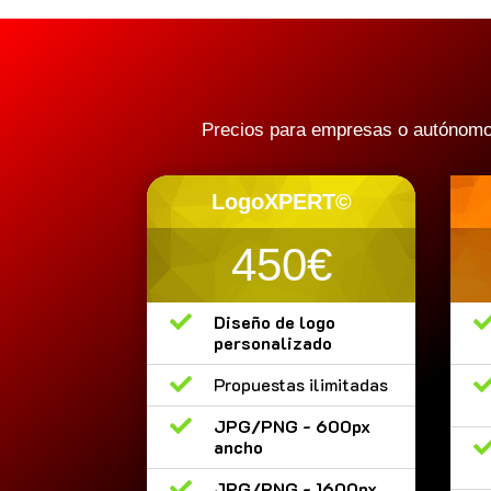
Precios para empresas o autónomos.
LogoXPERT©
450€

Diseño de logo
personalizado

Propuestas ilimitadas

JPG/PNG - 600px
ancho

JPG/PNG - 1600px