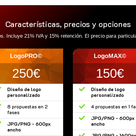
Características, precios y opciones
 Incluye 21% IVA y 15% retención. El precio para particula
LogoPRO©
LogoMAX©
250€
150€

Diseño de logo

Diseño de logo
personalizado
personalizado

8 propuestas en 2

4 propuestas en 1 f
fases

JPG/PNG - 600px

JPG/PNG - 600px
ancho
ancho

JPG/PNG - 1600p