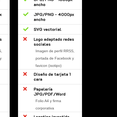
ancho
x

JPG/PNG - 4000px
ancho

SVG vectorial
s

Logo adaptado redes
sociales
S,
Imagen de perfil RRSS,
y
portada de Facebook y
favicon (isotipo)

Diseño de tarjeta 1
cara

Papelería
JPG/PDF/Word
Folio A4 y firma
corporativa

Logotipo invertido