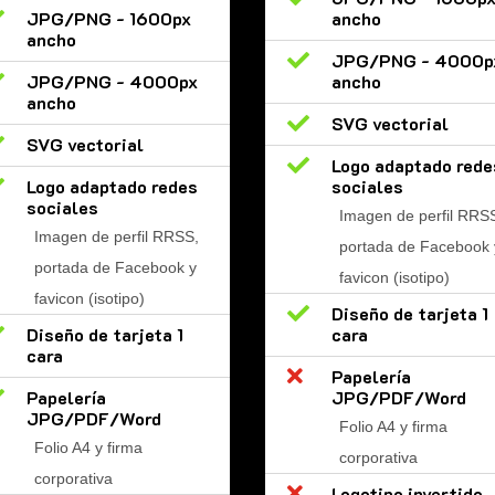

JPG/PNG - 1600px
ancho
ancho

JPG/PNG - 4000p

JPG/PNG - 4000px
ancho
ancho

SVG vectorial

SVG vectorial

Logo adaptado rede

Logo adaptado redes
sociales
sociales
Imagen de perfil RRS
Imagen de perfil RRSS,
portada de Facebook 
portada de Facebook y
favicon (isotipo)
favicon (isotipo)

Diseño de tarjeta 1

Diseño de tarjeta 1
cara
cara

Papelería

Papelería
JPG/PDF/Word
JPG/PDF/Word
Folio A4 y firma
Folio A4 y firma
corporativa
corporativa

Logotipo invertido