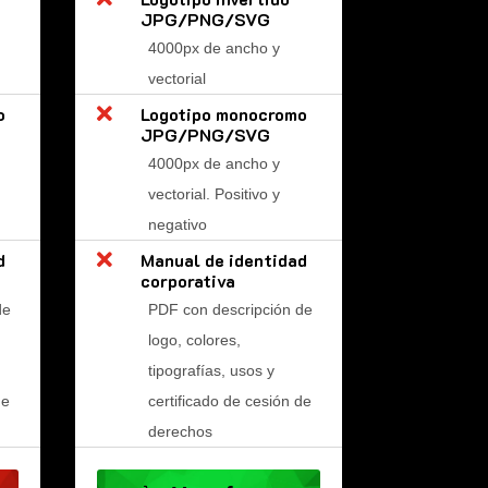
JPG/PNG/SVG
4000px de ancho y
vectorial
o

Logotipo monocromo
JPG/PNG/SVG
4000px de ancho y
vectorial. Positivo y
negativo
d

Manual de identidad
corporativa
de
PDF con descripción de
logo, colores,
tipografías, usos y
de
certificado de cesión de
derechos