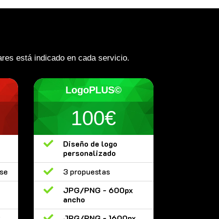
res está indicado en cada servicio.
LogoPLUS©
100€

Diseño de logo
personalizado
ase

3 propuestas

JPG/PNG - 600px
ancho
x

JPG/PNG - 1600px