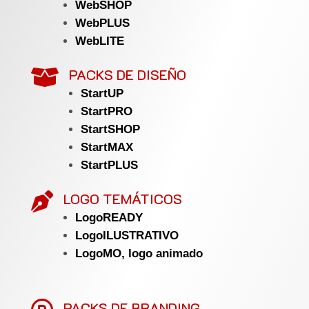
WebSHOP
WebPLUS
WebLITE
PACKS DE DISEÑO

StartUP
StartPRO
StartSHOP
StartMAX
StartPLUS
LOGO TEMÁTICOS

LogoREADY
LogoILUSTRATIVO
LogoMO, logo animado
PACKS DE BRANDING