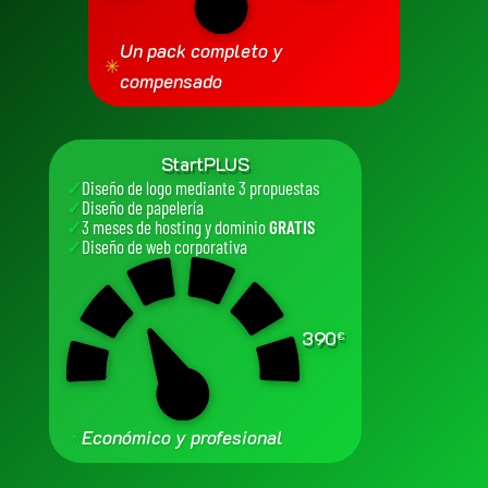
Un pack completo y
✳
compensado
StartPLUS
✓
Diseño de logo mediante 3 propuestas
✓
Diseño de papelería
✓
3 meses de hosting y dominio
GRATIS
✓
Diseño de web corporativa
390
€
✳
Económico y profesional