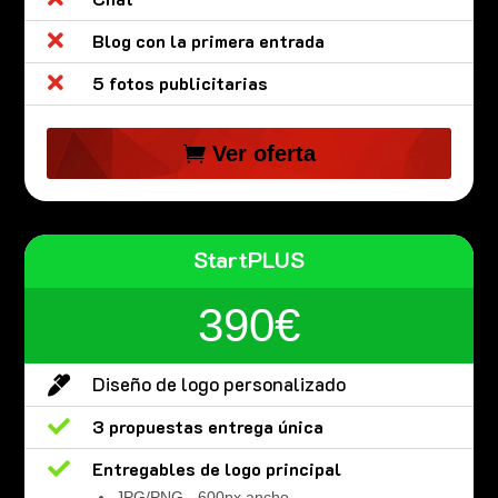

Blog con la primera entrada

5 fotos publicitarias
Ver oferta
StartPLUS
390€
Diseño de logo personalizado


3 propuestas entrega única

Entregables de logo principal
JPG/PNG - 600px ancho