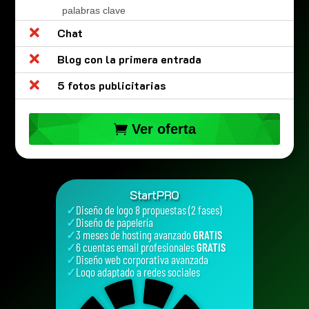
palabras clave

Chat

Blog con la primera entrada

5 fotos publicitarias
Ver oferta
StartPRO
✓
Diseño de logo 8 propuestas (2 fases)
✓
Diseño de papelería
✓
3 meses de hosting avanzado
GRATIS
✓
6 cuentas email profesionales
GRATIS
✓
Diseño web corporativa avanzada
✓
Logo adaptado a redes sociales