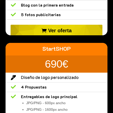

Blog con la primera entrada

5 fotos publicitarias
Ver oferta
StartSHOP
690€
Diseño de logo personalizado


4 Propuestas

Entregables de logo principal
JPG/PNG - 600px ancho
JPG/PNG - 1600px ancho