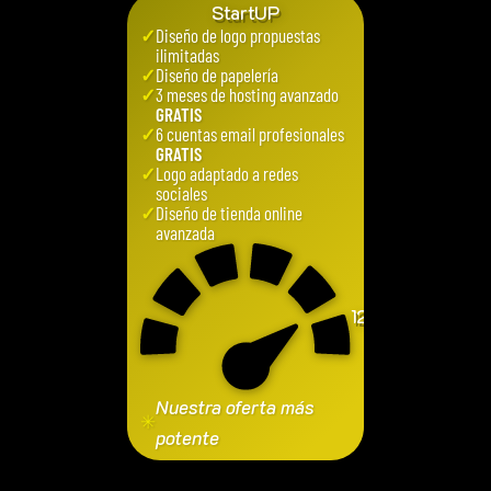
StartUP
✓
Diseño de logo propuestas
ilimitadas
✓
Diseño de papelería
✓
3 meses de hosting avanzado
GRATIS
✓
6 cuentas email profesionales
GRATIS
✓
Logo adaptado a redes
sociales
✓
Diseño de tienda online
avanzada
1250
€
Nuestra oferta más
✳
potente