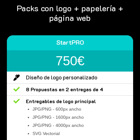
Packs con logo + papelería +
página web
StartPRO
750€
Diseño de logo personalizado


8 Propuestas en 2 entregas de 4

Entregables de logo principal
JPG/PNG - 600px ancho
JPG/PNG - 1600px ancho
JPG/PNG - 4000px ancho
SVG Vectorial