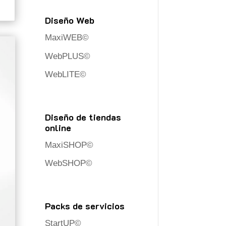
Diseño Web
MaxiWEB©
WebPLUS©
WebLITE©
Diseño de tiendas
online
MaxiSHOP©
WebSHOP©
Packs de servicios
StartUP©