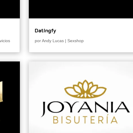
Datingfy
vicios
por
Andy Lucas
|
Sexshop