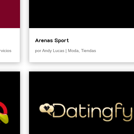
Arenas Sport
rvicios
por
Andy Lucas
|
Moda
,
Tiendas