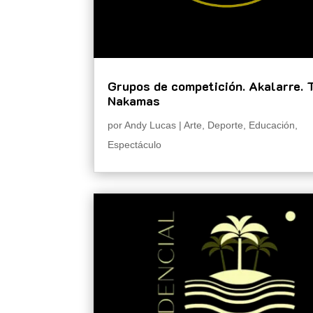
Grupos de competición. Akalarre. 
Nakamas
por
Andy Lucas
|
Arte
,
Deporte
,
Educación
,
Espectáculo