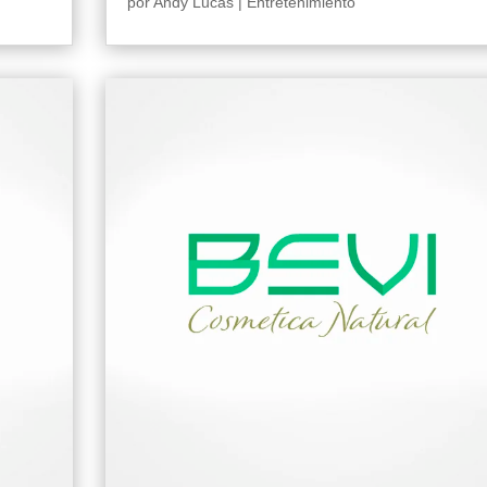
por
Andy Lucas
|
Entretenimiento