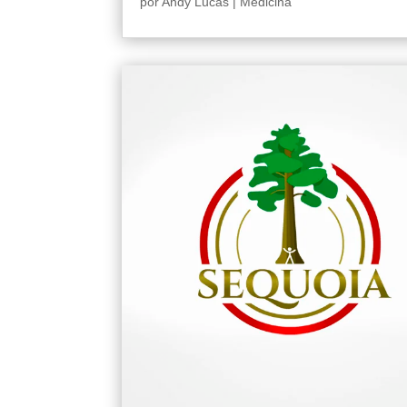
por
Andy Lucas
|
Medicina