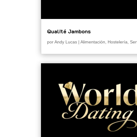
Qualité Jambons
por
Andy Lucas
|
Alimentación
,
Hostelería
,
Ser