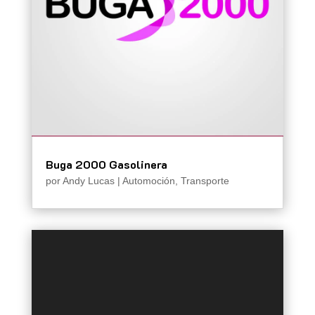
Buga 2000 Gasolinera
por
Andy Lucas
|
Automoción
,
Transporte