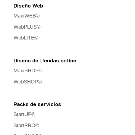
Diseño Web
MaxiWEB©
WebPLUS©
WebLITE©
Diseño de tiendas online
MaxiSHOP©
WebSHOP©
Packs de servicios
StartUP©
StartPRO©