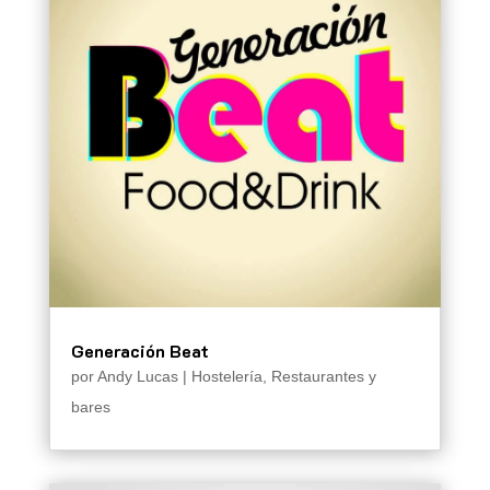
Generación Beat
por
Andy Lucas
|
Hostelería
,
Restaurantes y
bares