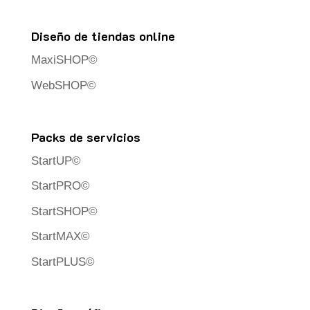
Diseño de tiendas online
MaxiSHOP©
WebSHOP©
Packs de servicios
StartUP©
StartPRO©
StartSHOP©
StartMAX©
StartPLUS©