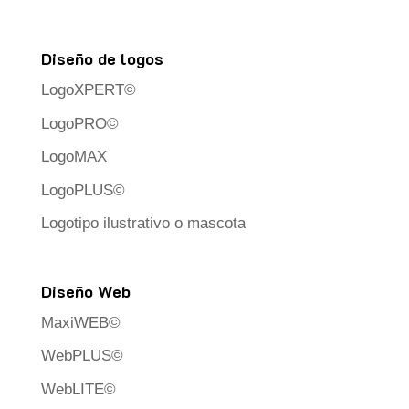
Diseño de logos
LogoXPERT©
LogoPRO©
LogoMAX
LogoPLUS©
Logotipo ilustrativo o mascota
Diseño Web
MaxiWEB©
WebPLUS©
WebLITE©