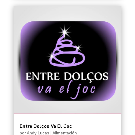
Entre Dolços Va El Joc
por
Andy Lucas
|
Alimentación