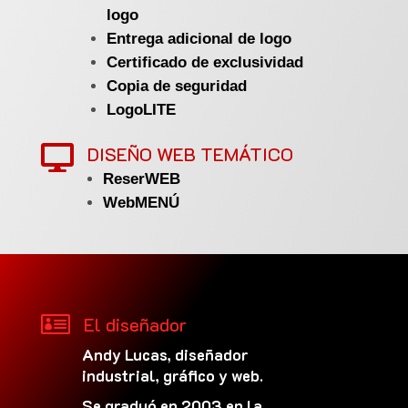
logo
Entrega adicional de logo
Certificado de exclusividad
Copia de seguridad
LogoLITE
DISEÑO WEB TEMÁTICO

ReserWEB
WebMENÚ

El diseñador
Andy Lucas, diseñador
industrial, gráfico y web.
Se graduó en 2003 en la