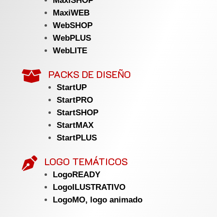
MaxiSHOP
MaxiWEB
WebSHOP
WebPLUS
WebLITE
PACKS DE DISEÑO

StartUP
StartPRO
StartSHOP
StartMAX
StartPLUS
LOGO TEMÁTICOS

LogoREADY
LogoILUSTRATIVO
LogoMO, logo animado