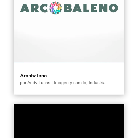
Arcobaleno
por
Andy Lucas
|
Imagen y sonido
,
Industria