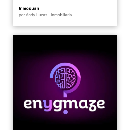
Inmosuan
por
Andy Lucas
|
Inmobiliaria