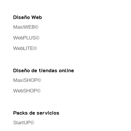
Diseño Web
MaxiWEB©
WebPLUS©
WebLITE©
Diseño de tiendas online
MaxiSHOP©
WebSHOP©
Packs de servicios
StartUP©