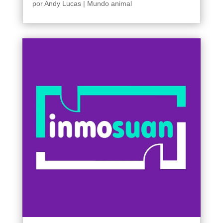
por
Andy Lucas
|
Mundo animal