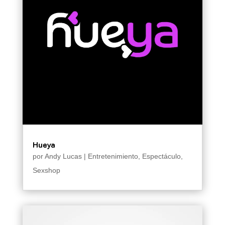
Hueya
por
Andy Lucas
|
Entretenimiento
,
Espectáculo
,
Sexshop