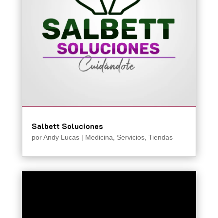
Salbett Soluciones
por
Andy Lucas
|
Medicina
,
Servicios
,
Tiendas