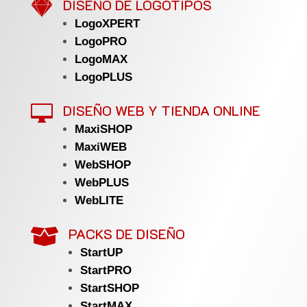

DISEÑO DE LOGOTIPOS
LogoXPERT
LogoPRO
LogoMAX
LogoPLUS
DISEÑO WEB Y TIENDA ONLINE

MaxiSHOP
MaxiWEB
WebSHOP
WebPLUS
WebLITE
PACKS DE DISEÑO

StartUP
StartPRO
StartSHOP
StartMAX