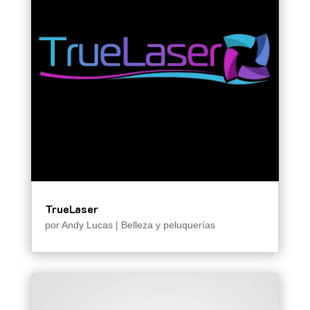
TrueLaser
por
Andy Lucas
|
Belleza y peluquerías