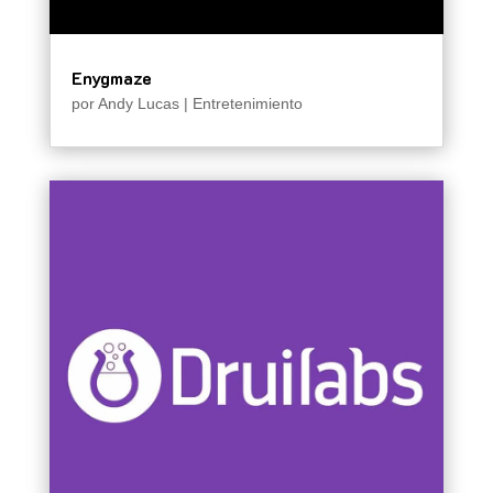
Enygmaze
por
Andy Lucas
|
Entretenimiento