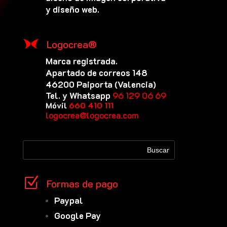
y diseño web.
Logocrea®
Marca registrada.
Apartado de correos 148
46200 Paiporta (Valencia)
Tel. y Whatsapp
96 129 06 69
Móvil
660 410 111
logocrea@logocrea.com
Z
Formas de pago
Paypal
Google Pay