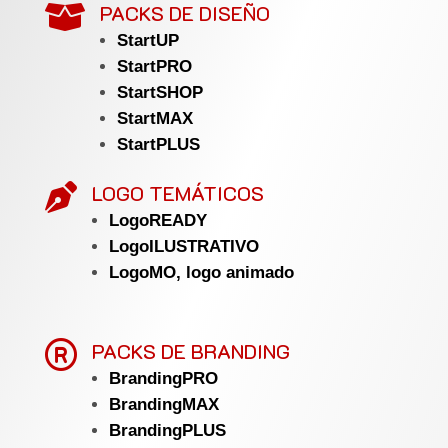
PACKS DE DISEÑO

StartUP
StartPRO
StartSHOP
StartMAX
StartPLUS
LOGO TEMÁTICOS

LogoREADY
LogoILUSTRATIVO
LogoMO, logo animado

PACKS DE BRANDING
BrandingPRO
BrandingMAX
BrandingPLUS