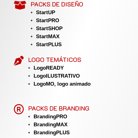
PACKS DE DISEÑO

StartUP
StartPRO
StartSHOP
StartMAX
StartPLUS
LOGO TEMÁTICOS

LogoREADY
LogoILUSTRATIVO
LogoMO, logo animado

PACKS DE BRANDING
BrandingPRO
BrandingMAX
BrandingPLUS