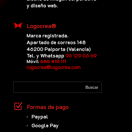
y diseño web.
Logocrea®
Marca registrada.
Apartado de correos 148
46200 Paiporta (Valencia)
Tel. y Whatsapp
96 129 06 69
Móvil
660 410 111
logocrea@logocrea.com
Z
Formas de pago
Paypal
Google Pay