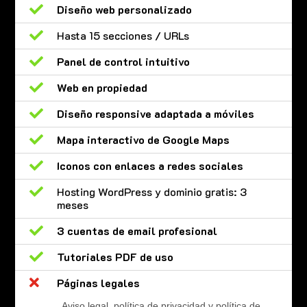

Diseño web personalizado

Hasta 15 secciones / URLs

Panel de control intuitivo

Web en propiedad

Diseño responsive adaptada a móviles

Mapa interactivo de Google Maps

Iconos con enlaces a redes sociales

Hosting WordPress y dominio gratis: 3
meses

3 cuentas de email profesional

Tutoriales PDF de uso

Páginas legales
Aviso legal, política de privacidad y política de