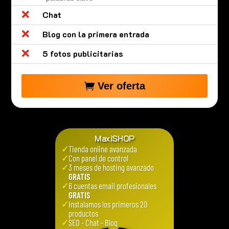

Chat

Blog con la primera entrada

5 fotos publicitarias
Ver oferta
MaxiSHOP
✓
Tienda online avanzada
✓
Con panel de control
✓
3 meses de hosting avanzado
GRATIS
✓
6 cuentas email profesionales
GRATIS
✓
Instalamos los primeros 20
productos
✓
SEO - Chat - Blog