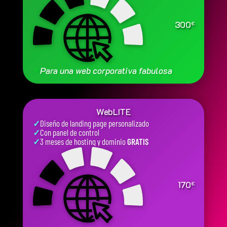
300
€
✳
Para una web corporativa fabulosa
WebLITE
✓
Diseño de landing page personalizado
✓
Con panel de control
✓
3 meses de hosting y dominio
GRATIS
170
€