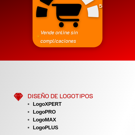
580
€
Vende online sin
✳
complicaciones

DISEÑO DE LOGOTIPOS
LogoXPERT
LogoPRO
LogoMAX
LogoPLUS