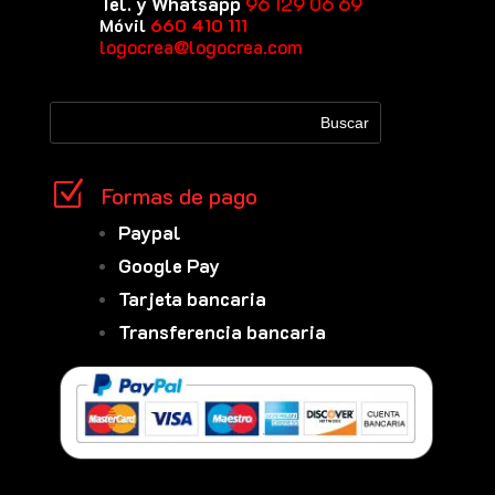
Tel. y Whatsapp
96 129 06 69
Móvil
660 410 111
logocrea@logocrea.com
Z
Formas de pago
Paypal
Google Pay
Tarjeta bancaria
Transferencia bancaria