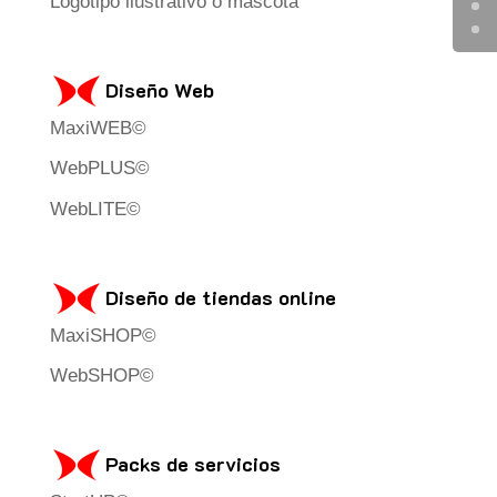
Logotipo ilustrativo o mascota
Diseño Web
MaxiWEB©
WebPLUS©
WebLITE©
Diseño de tiendas online
MaxiSHOP©
WebSHOP©
Packs de servicios