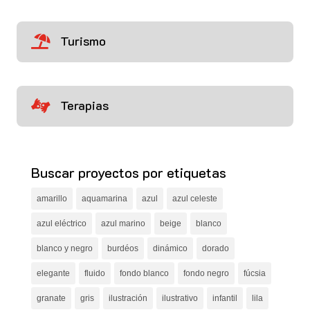
Turismo

Terapias

Buscar proyectos por etiquetas
amarillo
aquamarina
azul
azul celeste
azul eléctrico
azul marino
beige
blanco
blanco y negro
burdéos
dinámico
dorado
elegante
fluido
fondo blanco
fondo negro
fúcsia
granate
gris
ilustración
ilustrativo
infantil
lila