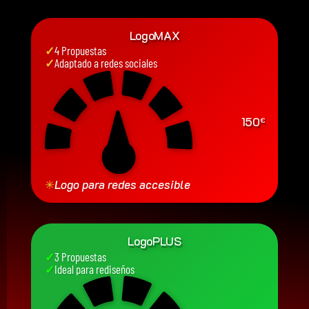
LogoMAX
✓
4 Propuestas
✓
Adaptado a redes sociales
150
€
✳
Logo para redes accesible
LogoPLUS
✓
3 Propuestas
✓
Ideal para rediseños