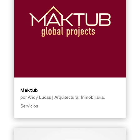
Maktub
por
Andy Lucas
|
Arquitectura
,
Inmobiliaria
,
Servicios