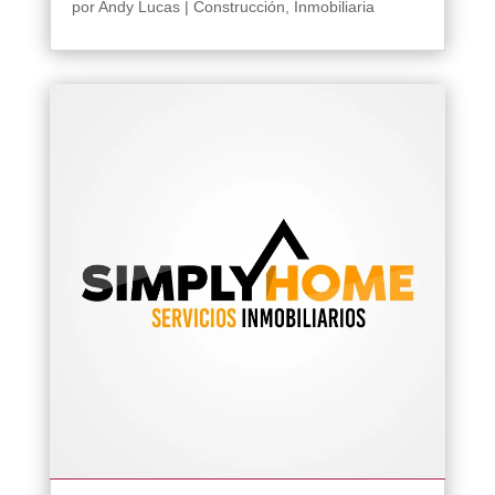
por
Andy Lucas
|
Construcción
,
Inmobiliaria