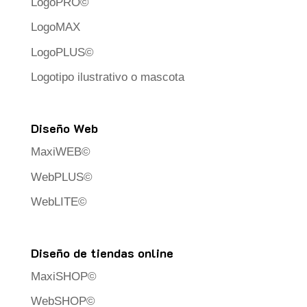
LogoPRO©
LogoMAX
LogoPLUS©
Logotipo ilustrativo o mascota
Diseño Web
MaxiWEB©
WebPLUS©
WebLITE©
Diseño de tiendas online
MaxiSHOP©
WebSHOP©