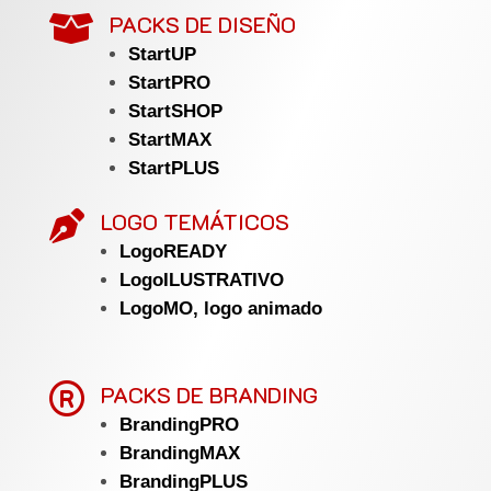
PACKS DE DISEÑO

StartUP
StartPRO
StartSHOP
StartMAX
StartPLUS
LOGO TEMÁTICOS

LogoREADY
LogoILUSTRATIVO
LogoMO, logo animado

PACKS DE BRANDING
BrandingPRO
BrandingMAX
BrandingPLUS