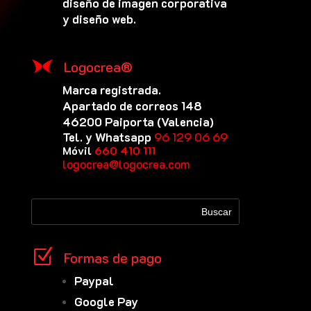
diseño de imagen corporativa
y diseño web.
Logocrea®
Marca registrada.
Apartado de correos 148
46200 Paiporta (Valencia)
Tel. y Whatsapp
96 129 06 69
Móvil
660 410 111
logocrea@logocrea.com
Z
Formas de pago
Paypal
Google Pay