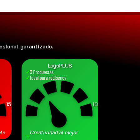
sional garantizado.
LogoPLUS
✓
3 Propuestas
✓
Ideal para rediseños
150
100
€
€
ble
Creatividad al mejor
✳