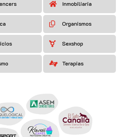
uencers
Inmobiliaria

ica
Organismos

icios
Sexshop

smo
Terapias
