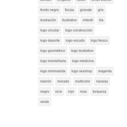
fondo negro
fúcsia
granate
gris
ilustración
ilustrativo
infantil
lila
logo circular
logo construcción
logo deporte
logo escudo
logo fresco
logo geométrico
logo ilustrativo
logo inmobiliaria
logo medicina
logo minimalista
logo sexshop
magenta
marrón
morado
multicolor
naranja
negro
ocre
rojo
rosa
turquesa
verde