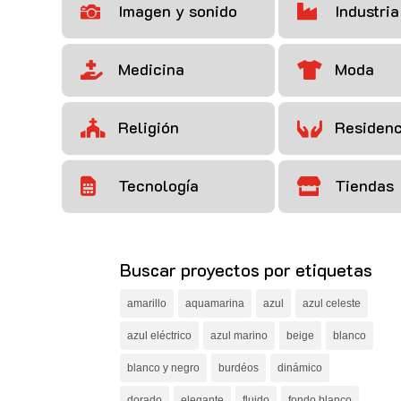
Imagen y sonido
Industria


Medicina
Moda


Religión
Residenc


Tecnología
Tiendas


Buscar proyectos por etiquetas
amarillo
aquamarina
azul
azul celeste
azul eléctrico
azul marino
beige
blanco
blanco y negro
burdéos
dinámico
dorado
elegante
fluido
fondo blanco