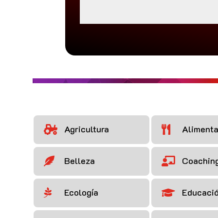
Agricultura
Alimenta


Belleza
Coachin


Ecología
Educaci

