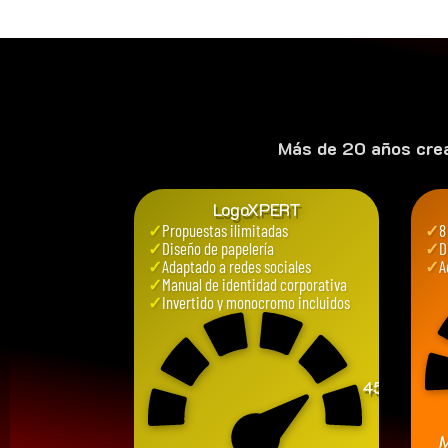
Más de 20 años cre
LogoXPERT
✓
Propuestas ilimitadas
✓
8
✓
Diseño de papelería
✓
D
✓
Adaptado a redes sociales
✓
A
✓
Manual de identidad corporativa
✓
Invertido y monocromo incluidos
450
€
M