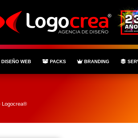
DISEÑO WEB
PACKS
BRANDING
SER
de Logocrea®