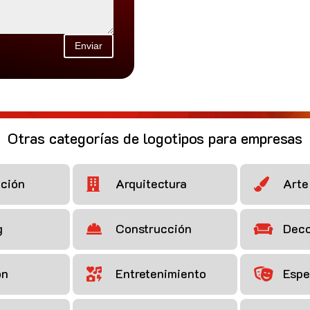
Enviar
Otras categorías de logotipos para empresas
ción
Arquitectura
Arte


g
Construcción
Deco


ón
Entretenimiento
Espe

