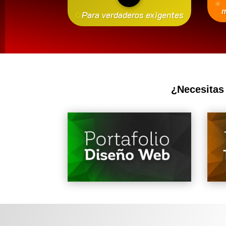
✳
m
✩
Para verdaderos exigentes
¿Necesitas