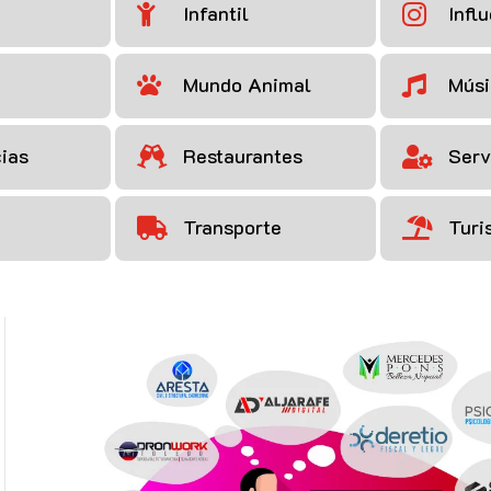
Infantil
Infl


Mundo Animal
Mús


ias
Restaurantes
Serv


Transporte
Turi

