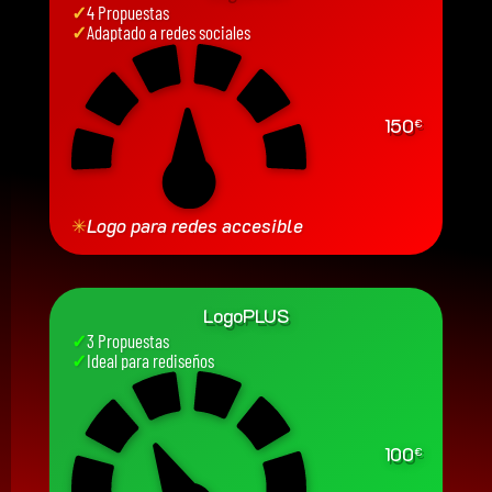
✓
4 Propuestas
✓
Adaptado a redes sociales
150
€
✳
Logo para redes accesible
LogoPLUS
✓
3 Propuestas
✓
Ideal para rediseños
100
€