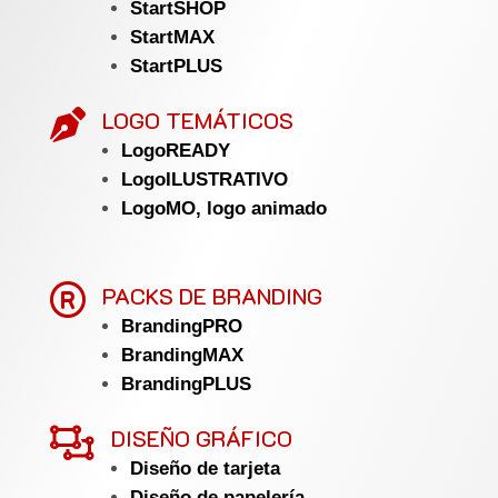
StartSHOP
StartMAX
StartPLUS
LOGO TEMÁTICOS

LogoREADY
LogoILUSTRATIVO
LogoMO, logo animado

PACKS DE BRANDING
BrandingPRO
BrandingMAX
BrandingPLUS

DISEÑO GRÁFICO
Diseño de tarjeta
Diseño de papelería