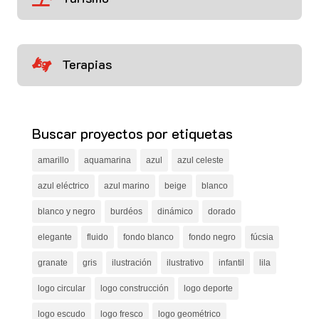
Terapias

Buscar proyectos por etiquetas
amarillo
aquamarina
azul
azul celeste
azul eléctrico
azul marino
beige
blanco
blanco y negro
burdéos
dinámico
dorado
elegante
fluido
fondo blanco
fondo negro
fúcsia
granate
gris
ilustración
ilustrativo
infantil
lila
logo circular
logo construcción
logo deporte
logo escudo
logo fresco
logo geométrico