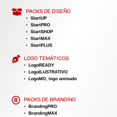
PACKS DE DISEÑO

StartUP
StartPRO
StartSHOP
StartMAX
StartPLUS
LOGO TEMÁTICOS

LogoREADY
LogoILUSTRATIVO
LogoMO, logo animado

PACKS DE BRANDING
BrandingPRO
BrandingMAX