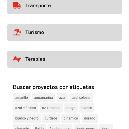
Transporte

Turismo

Terapias

Buscar proyectos por etiquetas
amarillo
aquamarina
azul
azul celeste
azul eléctrico
azul marino
beige
blanco
blanco y negro
burdéos
dinámico
dorado
elegante
fluido
fondo blanco
fondo negro
fúcsia