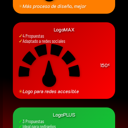
✳
Más proceso de diseño, mejor
LogoMAX
✓
4 Propuestas
✓
Adaptado a redes sociales
150
€
✳
Logo para redes accesible
LogoPLUS
✓
3 Propuestas
✓
Ideal para rediseños