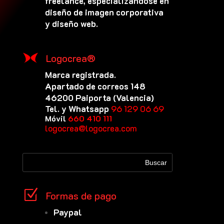
freelance, especializándose en
diseño de imagen corporativa
y diseño web.
Logocrea®
Marca registrada.
Apartado de correos 148
46200 Paiporta (Valencia)
Tel. y Whatsapp
96 129 06 69
Móvil
660 410 111
logocrea@logocrea.com
Z
Formas de pago
Paypal