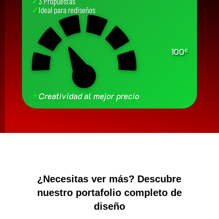
✓
3 Propuestas
✓
Ideal para rediseños
100
€
✳
Creatividad al mejor precio
¿Necesitas ver más? Descubre
nuestro portafolio completo de
diseño