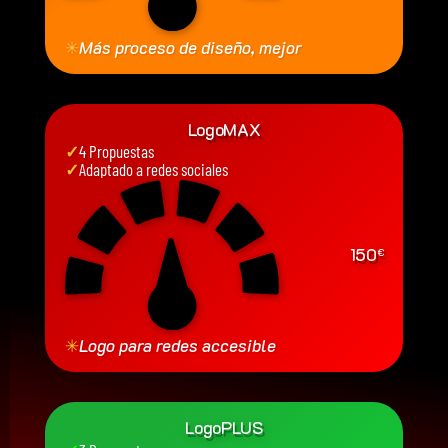
✳
Más proceso de diseño, mejor
LogoMAX
✓
4 Propuestas
✓
Adaptado a redes sociales
150
€
✳
Logo para redes accesible
LogoPLUS