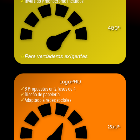
✓
Invertido y monocromo incluidos
450
€
✩
Para verdaderos exigentes
LogoPRO
✓
8 Propuestas en 2 fases de 4
✓
Diseño de papelería
✓
Adaptado a redes sociales
250
€