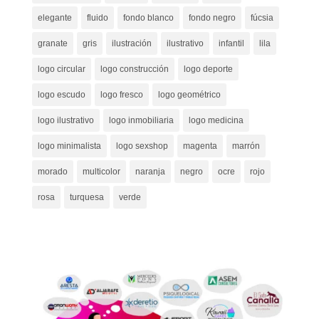
elegante
fluido
fondo blanco
fondo negro
fúcsia
granate
gris
ilustración
ilustrativo
infantil
lila
logo circular
logo construcción
logo deporte
logo escudo
logo fresco
logo geométrico
logo ilustrativo
logo inmobiliaria
logo medicina
logo minimalista
logo sexshop
magenta
marrón
morado
multicolor
naranja
negro
ocre
rojo
rosa
turquesa
verde