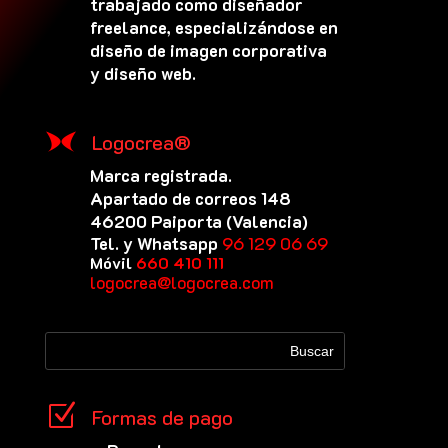
trabajado como diseñador
freelance, especializándose en
diseño de imagen corporativa
y diseño web.
Logocrea®
Marca registrada.
Apartado de correos 148
46200 Paiporta (Valencia)
Tel. y Whatsapp
96 129 06 69
Móvil
660 410 111
logocrea@logocrea.com
Z
Formas de pago