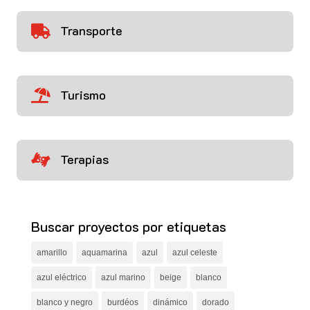
Transporte

Turismo

Terapias

Buscar proyectos por etiquetas
amarillo
aquamarina
azul
azul celeste
azul eléctrico
azul marino
beige
blanco
blanco y negro
burdéos
dinámico
dorado