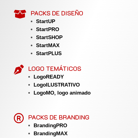
PACKS DE DISEÑO

StartUP
StartPRO
StartSHOP
StartMAX
StartPLUS
LOGO TEMÁTICOS

LogoREADY
LogoILUSTRATIVO
LogoMO, logo animado

PACKS DE BRANDING
BrandingPRO
BrandingMAX