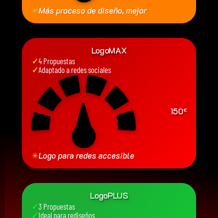
✳
Más proceso de diseño, mejor
LogoMAX
✓
4 Propuestas
✓
Adaptado a redes sociales
150
€
✳
Logo para redes accesible
LogoPLUS
✓
3 Propuestas
✓
Ideal para rediseños