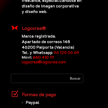
freelance, especializándose en
diseño de imagen corporativa
y diseño web.
Logocrea®
Marca registrada.
Apartado de correos 148
46200 Paiporta (Valencia)
Tel. y Whatsapp
96 129 06 69
Móvil
660 410 111
logocrea@logocrea.com
Z
Formas de pago
Paypal