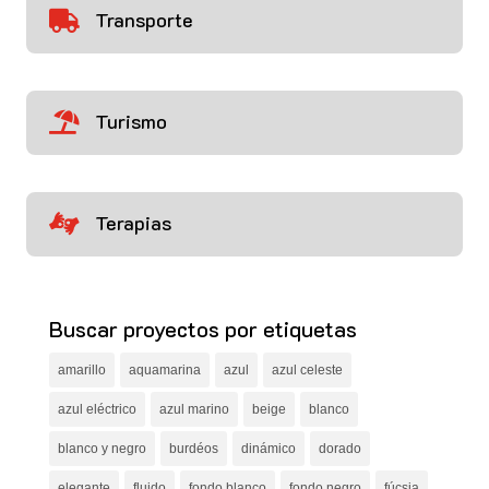
Transporte

Turismo

Terapias

Buscar proyectos por etiquetas
amarillo
aquamarina
azul
azul celeste
azul eléctrico
azul marino
beige
blanco
blanco y negro
burdéos
dinámico
dorado
elegante
fluido
fondo blanco
fondo negro
fúcsia