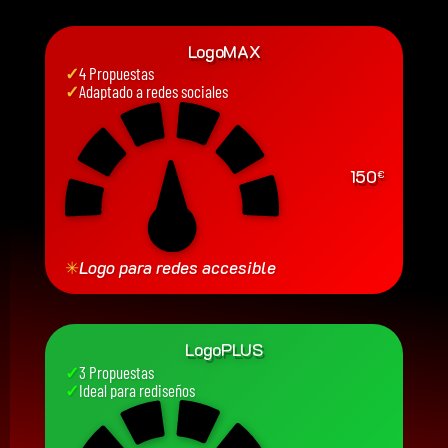
LogoMAX
✓
4 Propuestas
✓
Adaptado a redes sociales
150
€
✳
Logo para redes accesible
LogoPLUS
✓
3 Propuestas
✓
Ideal para rediseños