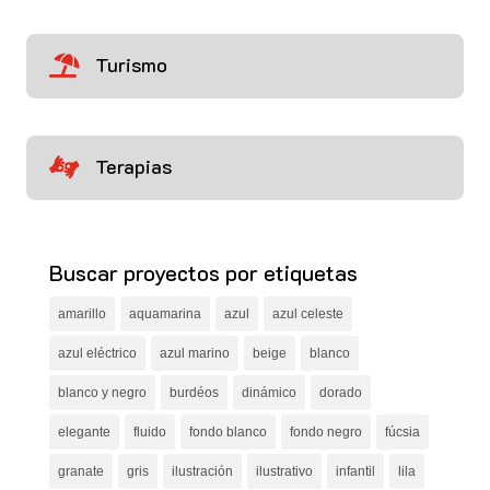
Turismo

Terapias

Buscar proyectos por etiquetas
amarillo
aquamarina
azul
azul celeste
azul eléctrico
azul marino
beige
blanco
blanco y negro
burdéos
dinámico
dorado
elegante
fluido
fondo blanco
fondo negro
fúcsia
granate
gris
ilustración
ilustrativo
infantil
lila