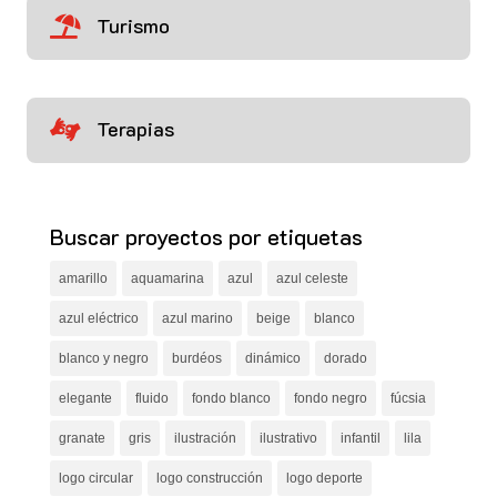
Turismo

Terapias

Buscar proyectos por etiquetas
amarillo
aquamarina
azul
azul celeste
azul eléctrico
azul marino
beige
blanco
blanco y negro
burdéos
dinámico
dorado
elegante
fluido
fondo blanco
fondo negro
fúcsia
granate
gris
ilustración
ilustrativo
infantil
lila
logo circular
logo construcción
logo deporte