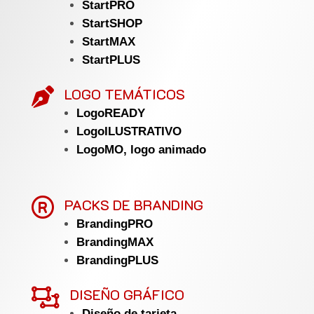
StartPRO
StartSHOP
StartMAX
StartPLUS
LOGO TEMÁTICOS

LogoREADY
LogoILUSTRATIVO
LogoMO, logo animado

PACKS DE BRANDING
BrandingPRO
BrandingMAX
BrandingPLUS

DISEÑO GRÁFICO
Diseño de tarjeta