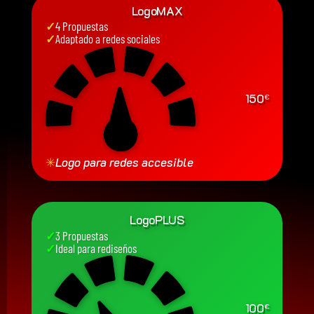
LogoMAX
✓
4 Propuestas
✓
Adaptado a redes sociales
150
€
✳
Logo para redes accesible
LogoPLUS
✓
3 Propuestas
✓
Ideal para rediseños
100
€